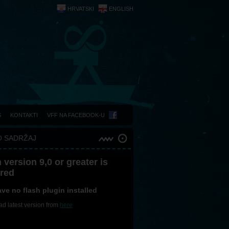
HRVATSKI
ENGLISH
S
KONTAKTI
VFF NA FACEBOOK-U
O SADRŽAJ
 version 9,0 or greater is
ired
ve no flash plugin installed
d latest version from
here