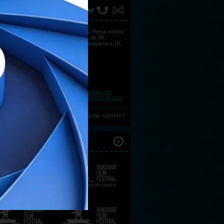
AKT
Sve informacije možete dobiti u Press centru
Vukovar Film Festivala, od 25. do 30.
kolovoza u Hotelu Lav, Strossmayerova 18,
32000 Vukovar.
Telefon:
+385 (0)32 443 114
Telefon:
+385 (0)32 443 105
Telefon:
+385 (0)32 443 118
Telefon:
+385 (0)32 443 106
Faks:
+385 (0)32 450 057
E-mail:
press@vukovarfilmfestival.com
E-mail:
marketing@vukovarfilmfestival.com
ONLINE KONTAKT
ŠNJI FESTIVALI