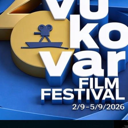
DNO
/ TOGETHER
KONT
j: Jasna Nanut
: 2014.
FILM INFO »
WALL
lj: Simon Szabó
: 2013.
FILM INFO »
PRIJA