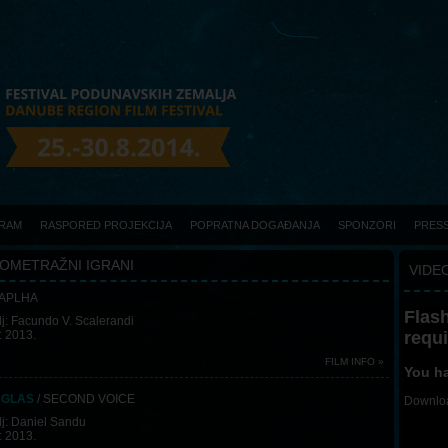
RAM
RASPORED PROJEKCIJA
POPRATNA DOGAĐANJA
SPONZORI
PRES
OMETRAŽNI IGRANI
VIDE
 APLHA
Flash
j: Facundo V. Scalerandi
requ
: 2013.
FILM INFO »
You ha
 GLAS
/ SECOND VOICE
Downloa
j: Daniel Sandu
: 2013.