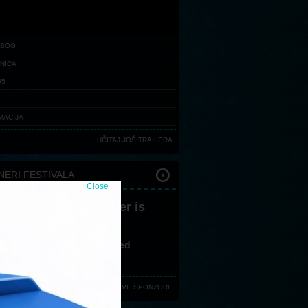
I BOG
ŽNICA
55
MACIJA
UČITAJ JOŠ TRAILERA
NERI FESTIVALA
Close
 version 3,0 or greater is
ired
ve no flash plugin installed
d latest version from
here
VIDI SVE SPONZORE