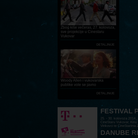
Zbog kiše večeras, 27. kolovoza,
sve projekcije u Cinestaru
Vukovar
DETALJNIJE
Woody Allen i vukovarska
publike vole se javno
DETALJNIJE
FESTIVAL
25. - 30. kolovoza 2014.,
CineStaru Vukovar, Kinu
Vinkovci te CineStarima Z
DANUBE RE