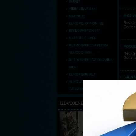
SVIJET
VIKING INVAZIJA
MOJ V
MATINEJE
Redatel
EUROPO, OTVORI SE
Godina
BRITANSKI FOKUS
NAJBOLJE S VFF
RETROSPEKTIVA PEDRA
POGU
ALMODOVARA
Redatel
Godina
RETROSPEKTIVA SUSANNE
BIER
EUROPSKIH PET
SJENA
VUKOVARSKO
Redate
Godina
ZAGRIJAVANJE
IZDVOJENE NOVOSTI
STARA
Redatel
Godina