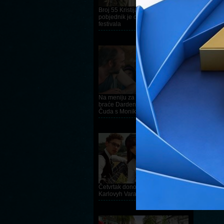
ZAJE
Broj 55 Kristijana Milića
Redatel
pobjednik je osmog Vukovar film
Godina
festivala
DETALJNIJE
ZID
/ 
Redate
Godina
Na meniju za petak novi film
braće Dardenne i nagrađivana
Čuda s Monikom Bellucci
DETALJNIJE
Četvrtak donosi laureate
Karlovyh Vara i Sundancea
DETALJNIJE