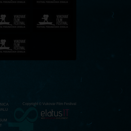
Copyright © Vukovar Film Festival
NICA
VALU
SUM
T