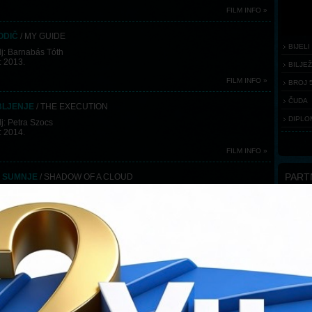
FILM INFO »
ODIČ
/ MY GUIDE
BIJEL
j: Barnabás Tóth
: 2013.
BILJE
FILM INFO »
BROJ 
ČUDA
BLJENJE
/ THE EXECUTION
DIPLO
j: Petra Szocs
: 2014.
FILM INFO »
PART
 SUMNJE
/ SHADOW OF A CLOUD
lj: Radu Jude
: 2013.
Flash
requ
FILM INFO »
You ha
 ŠKOLA
/ OLD SCHOOL
j: Ilker Çatak
Downloa
: 2013.
FILM INFO »