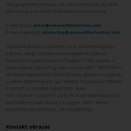
svim programima festivala, kao i press-materijale pojedinih
filmova koje smo dobili od distributera i producenata.
E-mail (press):
press@vukovarfilmfestival.com
E-mail (marketing):
marketing@vukovarfilmfestival.com
Trgovačko društvo DISCOVERY. d.o.o. za kinematografiju,
trgovinu, usluge 204. vukovarske brigade 43, Vukovar,
Podružnica Zagreb Veslačka 27 Zagreb 10 000, upisano u
Sudski registar trgovačkog suda u Osijeku MBS: 080194344 s
temeljnim kapitalom od 20.000,00 kuna, uplaćenim u cijelosti,
s jedinim članom Uprave: Igor Rakonić. Broj računa: 2484008-
1100223014, 2484008-1400003473, IBAN:
HR0724840081100223014 IBAN: HR7624840081400003473
kod Raiffeisen Bank Austria d.d. Zagreb, SWIFT adresa:
RZBHHR2X MB: 03716473, OIB 75028907826
Kontakt obrazac