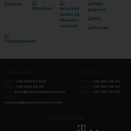
ODNOSI S JAVNOŠĆU
PRESS CENTAR
Telefon:
+385 (0)99 311 0328
Telefon:
+385 (0)32 443 012
Telefon:
+385 (0)98 405 404
Telefon:
+385 (0)32 443 037
E-mail:
press@vukovarfilmfestival.com
Telefon:
+385 (0)32 835 932
E-mail:
marketing@vukovarfilmfestival.com
GENERALNI POKROVITELJ