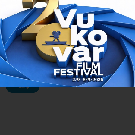
Prepišite kôd sa slike:
POŠALJI
Prvi dan na programu
// 22.08.2016.