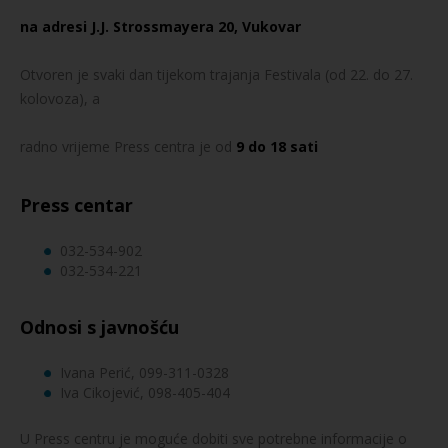
na adresi J.J. Strossmayera 20, Vukovar
Otvoren je svaki dan tijekom trajanja Festivala (od 22. do 27.
kolovoza), a
radno vrijeme Press centra je od
9
do
18
sati
Press centar
032-534-902
032-534-221
Odnosi s javnošću
Ivana Perić, 099-311-0328
Iva Cikojević, 098-405-404
U Press centru je moguće dobiti sve potrebne informacije o