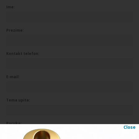
Ime:
Prezime:
Kontakt telefon:
E-mail:
Tema upita:
Poruka:
Close