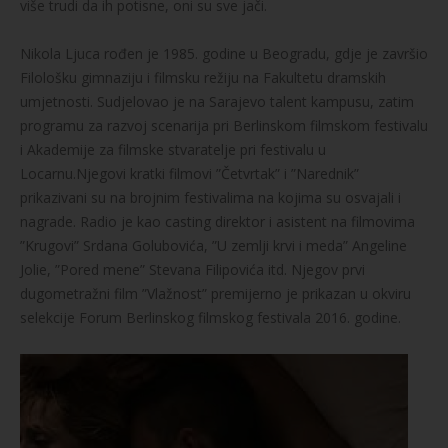
više trudi da ih potisne, oni su sve jači.
Nikola Ljuca rođen je 1985. godine u Beogradu, gdje je završio
Filološku gimnaziju i filmsku režiju na Fakultetu dramskih
umjetnosti. Sudjelovao je na Sarajevo talent kampusu, zatim
programu za razvoj scenarija pri Berlinskom filmskom festivalu
i Akademije za filmske stvaratelje pri festivalu u
Locarnu.Njegovi kratki filmovi ”Četvrtak” i ”Narednik”
prikazivani su na brojnim festivalima na kojima su osvajali i
nagrade. Radio je kao casting direktor i asistent na filmovima
”Krugovi” Srdana Golubovića, ”U zemlji krvi i meda” Angeline
Jolie, ”Pored mene” Stevana Filipovića itd. Njegov prvi
dugometražni film ”Vlažnost” premijerno je prikazan u okviru
selekcije Forum Berlinskog filmskog festivala 2016. godine.