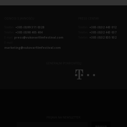
ODNOSI S JAVNOŠĆU
PRESS CENTAR
Telefon:
+385 (0)99 311 0328
Telefon:
+385 (0)32 443 012
Telefon:
+385 (0)98 405 404
Telefon:
+385 (0)32 443 037
E-mail:
press@vukovarfilmfestival.com
Telefon:
+385 (0)32 835 932
E-mail:
marketing@vukovarfilmfestival.com
GENERALNI POKROVITELJ
PRIJAVA NA NEWSLETTER
PRIJAVA