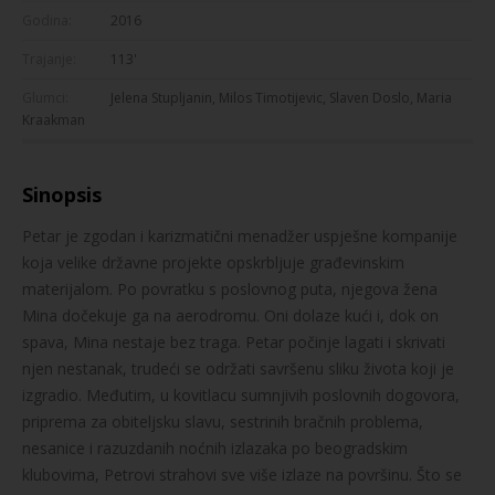
Godina:
2016
Trajanje:
113'
Glumci:
Jelena Stupljanin, Milos Timotijevic, Slaven Doslo, Maria
Kraakman
Sinopsis
Petar je zgodan i karizmatični menadžer uspješne kompanije
koja velike državne projekte opskrbljuje građevinskim
materijalom. Po povratku s poslovnog puta, njegova žena
Mina dočekuje ga na aerodromu. Oni dolaze kući i, dok on
spava, Mina nestaje bez traga. Petar počinje lagati i skrivati
njen nestanak, trudeći se održati savršenu sliku života koji je
izgradio. Međutim, u kovitlacu sumnjivih poslovnih dogovora,
priprema za obiteljsku slavu, sestrinih bračnih problema,
nesanice i razuzdanih noćnih izlazaka po beogradskim
klubovima, Petrovi strahovi sve više izlaze na površinu. Što se