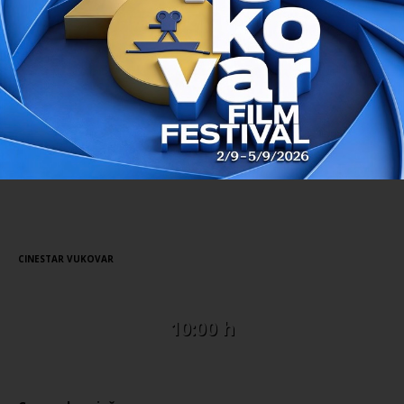
TONI ERDMANN
ZBOG TEBE
PRETHODNI FILM
SLJEDEĆI FILM
Prvi dan na programu
// 22.08.2016.
CINESTAR VUKOVAR
10:00 h