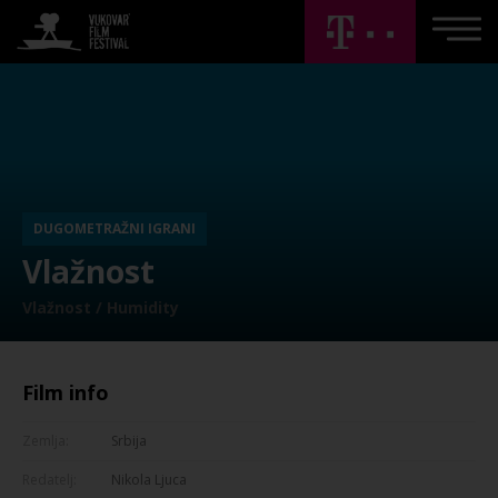
DUGOMETRAŽNI IGRANI
Vlažnost
Vlažnost / Humidity
Film info
Zemlja:
Srbija
Redatelj:
Nikola Ljuca