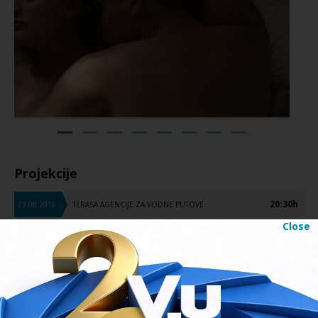
Projekcije
20:30h
23.08.2016.
TERASA AGENCIJE ZA VODNE PUTOVE
Close
Na projekcije u Cinestaru Vukovar, na Vukovarskoj adi, Kinu Borovo u
Borovom naselju, Centru znanja Vinkovci, Centru kulture Valpovo i
Muzeju vučedolske kulture ulaz je slobodan. Ulaznice za Terasu
agencije za vodne putove i Perivoj dvorca Eltz mogu se kupiti svaki dan
tijekom trajanja festivala. Cijena je 15 HRK. Više informacija o
ulaznicama
.