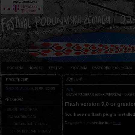
POČETNA
NOVOSTI
FESTIVAL
PROGRAM
RASPORED PROJEKCIJA
PROJEKCIJE
AVÉ
/ AVÉ
Šlep na Dunavu
, 26.08. (20:00)
AVÉ
GLAVNI PROGRAM (KONKURENCIJA)
> DUGI I
PROGRAM
Flash version 9,0 or greater
GLAVNI PROGRAM
You have no flash plugin installe
(KONKURENCIJA)
Download latest version from
here
DUGI IGRANI FILMOVI
KRATKI IGRANI FILMOVI