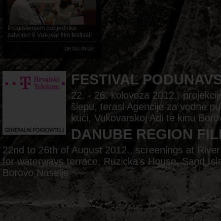
Proglašenjem pobjednika
zatvoren 6.Vukovar film festival!
DETALJNIJE
FESTIVAL PODUNAV
22. - 26. kolovoza 2012., projekc
šlepu, terasi Agencije za vodne pu
kući, Vukovarskoj Adi te kinu Boro
DANUBE REGION FIL
22nd to 26th of August 2012., screenings at Rive
for waterways terrace, Ruzicka's House, Sand Is
Borovo Naselje