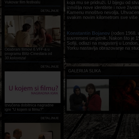
koja mu se pridruži. U bijegu od st
Vukovar film festivalu
izmišlja nove identitete i nove život
DETALJNIJE
Kamenu mnoštvo nevolja. Uhvaćen 
svakim novim kilometrom sve više za
Konstantin Bojanov
(rođen 1968. u
suvremeni umjetnik. Nakon što je 1
Sofiji, odlazi na magisterij u Londo
Yorku nastavlja obrazovanje na stu
Odabrani filmovi 6.VFF-a u
programu Blitz-Cinestara od
30.kolovoza!
DETALJNIJE
GALERIJA SLIKA
Izvučena dobitnica nagradne
igre "U kojem si filmu?"
DETALJNIJE