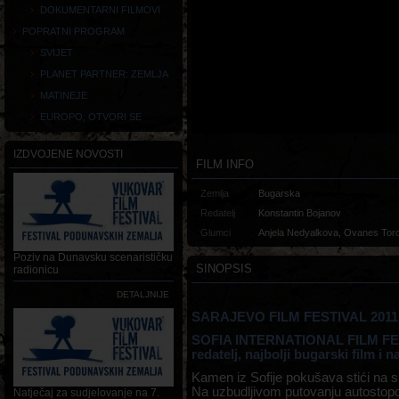
DOKUMENTARNI FILMOVI
POPRATNI PROGRAM
SVIJET
PLANET PARTNER: ZEMLJA
MATINEJE
EUROPO, OTVORI SE
IZDVOJENE NOVOSTI
FILM INFO
Zemlja
Bugarska
Redatelj
Konstantin Bojanov
Glumci
Anjela Nedyalkova, Ovanes Tor
Poziv na Dunavsku scenarističku
SINOPSIS
radionicu
DETALJNIJE
SARAJEVO FILM FESTIVAL 2011. -
SOFIA INTERNATIONAL FILM FEST
redatelj, najbolji bugarski film i n
Kamen iz Sofije pokušava stići na sp
Na uzbudljivom putovanju autostop
Natječaj za sudjelovanje na 7.