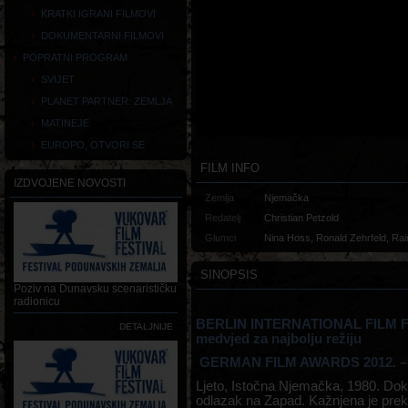
KRATKI IGRANI FILMOVI
DOKUMENTARNI FILMOVI
POPRATNI PROGRAM
SVIJET
PLANET PARTNER: ZEMLJA
MATINEJE
EUROPO, OTVORI SE
FILM INFO
IZDVOJENE NOVOSTI
Zemlja
Njemačka
Redatelj
Christian Petzold
Glumci
Nina Hoss, Ronald Zehrfeld, Ra
SINOPSIS
Poziv na Dunavsku scenarističku
radionicu
BERLIN INTERNATIONAL FILM FE
DETALJNIJE
medvjed za najbolju režiju
GERMAN FILM AWARDS 2012. – Na
Ljeto, Istočna Njemačka, 1980. Dokt
odlazak na Zapad. Kažnjena je pre