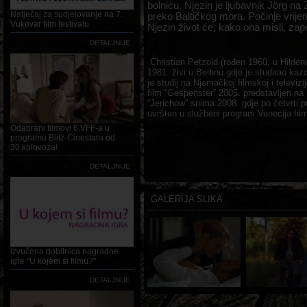
bolnicu. Njezin je ljubavnik Jörg na 
Natječaj za sudjelovanje na 7.
preko Baltičkog mora. Počinje vrije
Vukovar film festivalu
Njezin život će, kako ona misli, zap
DETALJNIJE
Christian Petzold (rođen 1960. u Hildenu
1981. živi u Berlinu gdje je studirao kaz
je studij na Njemačkoj filmskoj i televizi
film “Gespenster” 2005. predstavljen na B
“Jerichow” snima 2008. gdje po četvrti 
uvršten u službeni program Venecija film
Odabrani filmovi 6.VFF-a u
programu Blitz-Cinestara od
30.kolovoza!
DETALJNIJE
GALERIJA SLIKA
Izvučena dobitnica nagradne
igre "U kojem si filmu?"
DETALJNIJE