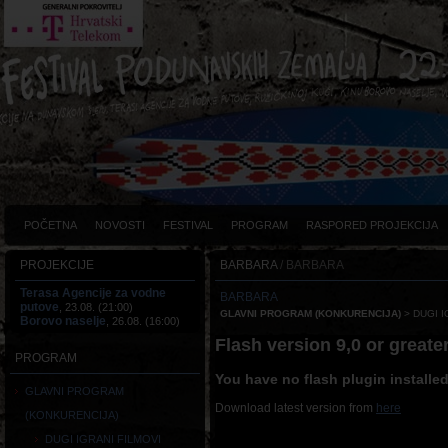
POČETNA
NOVOSTI
FESTIVAL
PROGRAM
RASPORED PROJEKCIJA
PROJEKCIJE
BARBARA
/ BARBARA
Terasa Agencije za vodne
BARBARA
putove
, 23.08. (21:00)
GLAVNI PROGRAM (KONKURENCIJA)
> DUGI I
Borovo naselje
, 26.08. (16:00)
Flash version 9,0 or greater
PROGRAM
You have no flash plugin installe
GLAVNI PROGRAM
Download latest version from
here
(KONKURENCIJA)
DUGI IGRANI FILMOVI