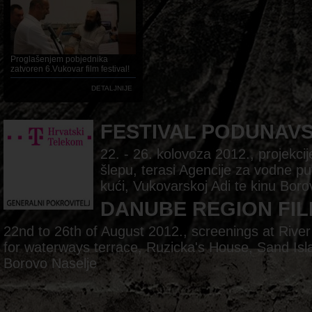
Proglašenjem pobjednika
zatvoren 6.Vukovar film festival!
DETALJNIJE
FESTIVAL PODUNAV
22. - 26. kolovoza 2012., projekc
šlepu, terasi Agencije za vodne pu
kući, Vukovarskoj Adi te kinu Boro
DANUBE REGION FIL
22nd to 26th of August 2012., screenings at Rive
for waterways terrace, Ruzicka's House, Sand Is
Borovo Naselje