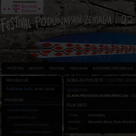
POČETNA
NOVOSTI
FESTIVAL
PROGRAM
RASPORED PROJEKCIJA
SOBA ZA POSJETE
/ VISITING ROO
PROJEKCIJE
Ružičkina kuća
, 24.08. (16:00)
VORBITOR
GLAVNI PROGRAM (KONKURENCIJA)
> D
PROGRAM
FILM INFO
GLAVNI PROGRAM
Zemlja
Rumunjska
(KONKURENCIJA)
Redatelj
Alexandru Baciu, Radu Muntean
DUGI IGRANI FILMOVI
Glumci
KRATKI IGRANI FILMOVI