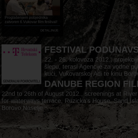
Proglašenjem pobjednika
zatvoren 6.Vukovar film festival!
DETALJNIJE
FESTIVAL PODUNAV
22. - 26. kolovoza 2012., projekc
šlepu, terasi Agencije za vodne pu
kući, Vukovarskoj Adi te kinu Boro
DANUBE REGION FIL
22nd to 26th of August 2012., screenings at Rive
for waterways terrace, Ruzicka's House, Sand Is
Borovo Naselje