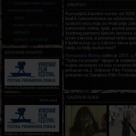
DOKUMENTARNI FILMOVI
SINOPSIS
POPRATNI PROGRAM
Rumunjski kazneni sustav od 2006.
SVIJET
braka zatvorenicima na odsluženju 
ozakoni vezu koju su imali prije za
PLANET PARTNER: ZEMLJA
zatvorskih zidina. Ipak, postoji pos
MATINEJE
životnog partnera tijekom boravka 
izvan zatvora, a ponekad netko popu
EUROPO, OTVORI SE
li ljudima koji su u zatvoru takva lj
nada za bolju budućnost?
IZDVOJENE NOVOSTI
Alexandru Baciu
rođen je 1977. u
“Soba za posjete” njegov je redatelj
svijetu proslavio se kao scenarist fi
prikazan na 2. Vukovar Film Festiva
prikazan na Sarajevo Film Festival
Poziv na Dunavsku scenarističku
radionicu
GALERIJA SLIKA
DETALJNIJE
Natječaj za sudjelovanje na 7.