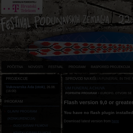
POČETNA
NOVOSTI
FESTIVAL
PROGRAM
RASPORED PROJEKCIJA
PROJEKCIJE
SPROVOD NA KIŠI
/ A FUNERAL IN THE 
Vukovarska Ada (otok)
, 26.08.
UM FUNERAL A CHUVA
(16:00)
POPRATNI PROGRAM
> EUROPO, OTVORI SE
Flash version 9,0 or greater
PROGRAM
GLAVNI PROGRAM
You have no flash plugin installe
(KONKURENCIJA)
Download latest version from
here
DUGI IGRANI FILMOVI
KRATKI IGRANI FILMOVI