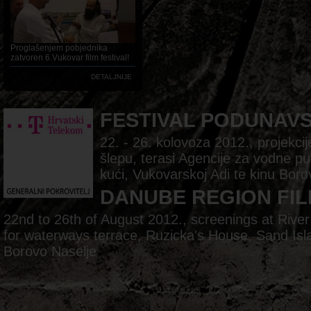
Proglašenjem pobjednika
zatvoren 6.Vukovar film festival!
DETALJNIJE
FESTIVAL PODUNAV
22. - 26. kolovoza 2012., projekc
šlepu, terasi Agencije za vodne pu
kući, Vukovarskoj Adi te kinu Boro
DANUBE REGION FIL
22nd to 26th of August 2012., screenings at Rive
for waterways terrace, Ruzicka's House, Sand Is
Borovo Naselje