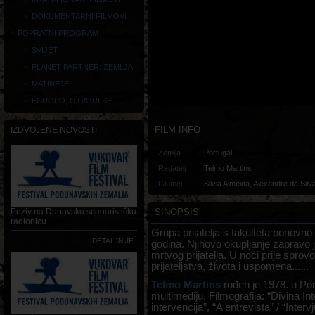
DOKUMENTARNI FILMOVI
POPRATNI PROGRAM
SVIJET
PLANET PARTNER: ZEMLJA
MATINEJE
EUROPO, OTVORI SE
FILM INFO
IZDVOJENE NOVOSTI
Zemlja
Portugal
Redatelj
Telmo Martins
Glumci
Silvia Almeida, Alexandre da Silv
SINOPSIS
Poziv na Dunavsku scenarističku
radionicu
Grupa prijatelja s fakulteta ponovn
DETALJNIJE
godina. Njihovo okupljanje zapravo j
mrtvog prijatelja. U noći prije sprov
prijateljstva, života i uspomena......
Telmo Martins
rođen je 1978. u Port
multimediju. Filmografija: “Divina I
intervencija”, “A entrevista” / “Interv