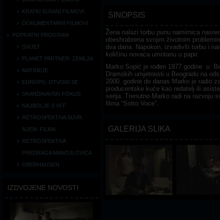
KRATKI IGRANI FILMOVI
SINOPSIS
DOKUMENTARNI FILMOVI
Žena nalazi torbu punu namirnica nasred u
POPRATNI PROGRAM
obeshrabrena svojim životnim problemima
dva dana. Napokon, izvadivši torbu i na
SVIJET
količinu novaca umotanu u papir.
PLANET PARTNER: ZEMLJA
Marko Sopić je rođen 1977.godine u Beo
MATINEJE
Dramskih umjetnosti u Beogradu na odsj
2000. godine do danas Marko je radio za R
EUROPO, OTVORI SE
producentske kuće kao redatelj ili asiste
SKANDINAVSKI FOKUS
serija. Trenutno Marko radi na razvoju
filma “Sotto Voce”
.
NAJBOLJE S VFF
RETROSPEKTIVA SUVR.
GALERIJA SLIKA
NJEM. FILMA
RETROSPEKTIVA
PREDRAGA MANOJLOVIĆA
OBERHAUSEN
IZDVOJENE NOVOSTI