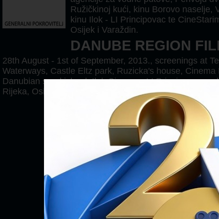
Ružičkinoj kući, kinu Borovo naselje, 
kinu Ilok - LI Principovac te CineStar
Osijek i Varaždin.
DANUBE REGION FIL
28th August - 1st of September, 2013., screenings at Te
Waterways, Castle Eltz park, Ruzicka's house, Cinema 
Danubian sand island, Ilok Cinema - LI Principovac an
Rijeka, Osijek and Varazdin.