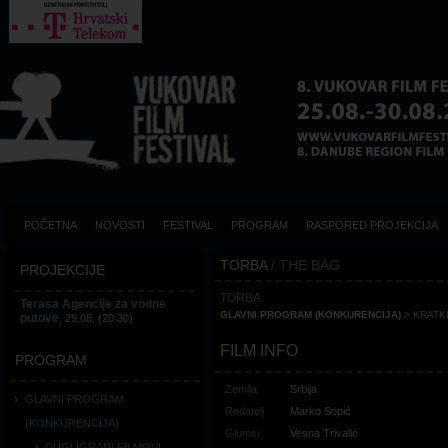
POČETNA
NOVOSTI
FESTIVAL
PROGRAM
RASPORED PROJEKCIJA
TORBA
/ THE BAG
PROJEKCIJE
TORBA
Terasa Agencije za vodne
GLAVNI PROGRAM (KONKURENCIJA)
> KRATKI
putove
, 29.08. (20:30)
FILM INFO
PROGRAM
Zemlja
Srbija
GLAVNI PROGRAM
Redatelj
Marko Sopić
(KONKURENCIJA)
Glumci
Vesna Trivalić
DUGI IGRANI FILMOVI