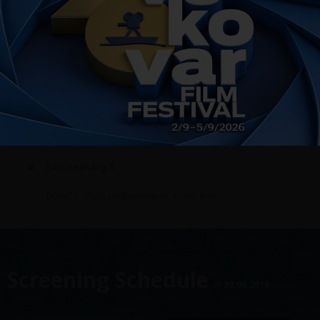
Out of competition
Sprechen Sie Deutsch?
French focus
Norway invasion
Europe, open up
European big 5
DokuTV - Djelo Hadziselimovic's selection
Screening Schedule
// 30.08.2019.