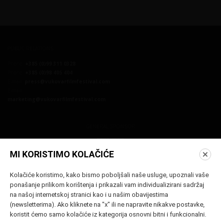
PUBLIC RELATIONS
Phone:
+385 (0)99 311 0328
Phone:
+385 (0)98 405 404
E-mail:
press@vukovarfilmfestival.com
E-mail:
marketing@vukovarfilmfestival.com
GENERAL SPONSOR
MI KORISTIMO KOLAČIĆE
Kolačiće koristimo, kako bismo poboljšali naše usluge, upoznali vaše
ponašanje prilikom korištenja i prikazali vam individualizirani sadržaj
na našoj internetskoj stranici kao i u našim obavijestima
(newsletterima). Ako kliknete na "x" ili ne napravite nikakve postavke,
koristit ćemo samo kolačiće iz kategorija osnovni bitni i funkcionalni.
SUBSCRIBE TO OUR NEWSLETTER