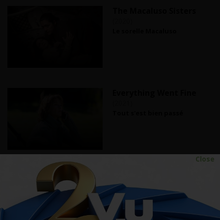
The Macaluso Sisters
(2020)
Le sorelle Macaluso
Everything Went Fine
(2021)
Tout s'est bien passé
Close
In competition
Feature films