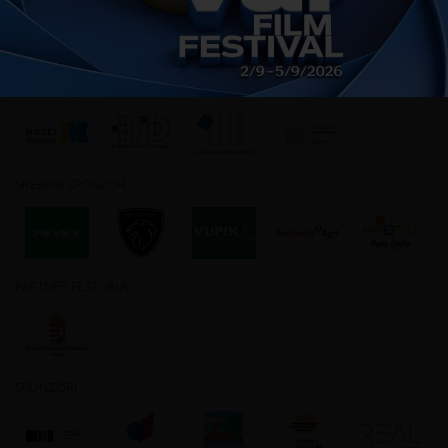
SUORGANIZATORI
SREBRNI SPONZOR
PARTNER FESTIVALA
SPONZORI