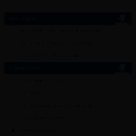
Glavni program
Animirani film (kratkometražni / dugometražni)
Igrani film (kratkometražni / dugometražni)
Dokumentarni film (dugometražni)
Popratni program
Festivalski hitovi na Eltzu
3. Dječji VFF
Revijalni program - Vukovarski vodotoranj
Zemlja partner: Mađarska
Izvan konkurencije