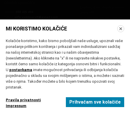
ODNOSI S JAVNOŠĆU
Discovery d.o.o. vlasnik je imena i
Telefon:
098 405 404
znaka VFF
E-mail:
info.vukovarvff@gmail.com
(Vukovar Film Festival – Festival
E-mail:
podunavskih zemalja).
iva.cikojevic@vukovarfilmfestival.com
MI KORISTIMO KOLAČIĆE
Kolačiće koristimo, kako bismo poboljšali naše usluge, upoznali vaše
ponašanje prilikom korištenja i prikazali vam individualizirani sadržaj
na našoj internetskoj stranici kao i u našim obavijestima
(newsletterima). Ako kliknete na "x" ili ne napravite nikakve postavke,
koristit ćemo samo kolačiće iz kategorija osnovni bitni i funkcionalni.
PRIJAVA NA NEWSLETTER
U
postavkama
imate mogućnost prihvaćanja ili odbijanja kolačića
pojedinačno u skladu sa svojim mišljenjem o istima, a možete i saznati
PRIJAVA
više o njima. Također možete u bilo kojem trenutku opozvati svoj
pristanak.
Pravila privatnosti
Prihvaćam sve kolačiće
Politika privatnosti
Postavke kolačića
Impressum
Impressum
Sva prava pridržana © 2006-2025 Vukovar Film Festival
Developed by Elatus