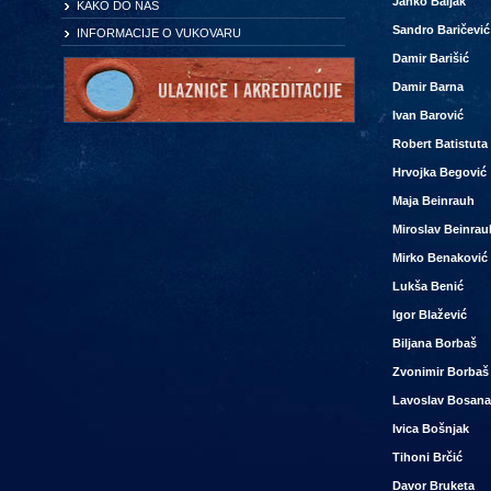
Janko Baljak
KAKO DO NAS
Sandro Baričević
INFORMACIJE O VUKOVARU
Damir Barišić
Damir Barna
Ivan Barović
Robert Batistuta
Hrvojka Begović
Maja Beinrauh
Miroslav Beinrau
Mirko Benaković
Lukša Benić
Igor Blažević
Biljana Borbaš
Zvonimir Borbaš
Lavoslav Bosana
Ivica Bošnjak
Tihoni Brčić
Davor Bruketa