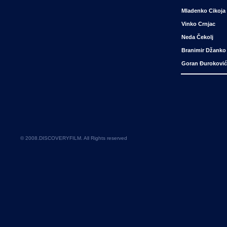
Mladenko Cikoja
Vinko Crnjac
Neda Čekolj
Branimir Džanko
Goran Đuroković
© 2008.
DISCOVERYFILM
. All Rights reserved