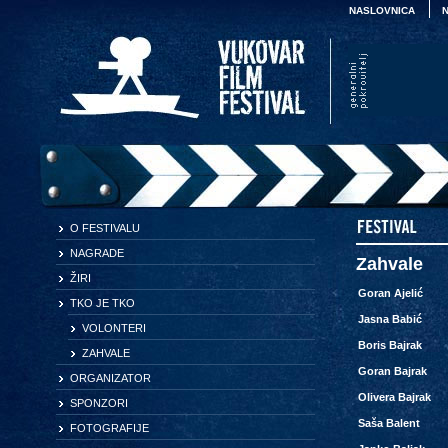
NASLOVNICA
O FESTIVALU
NAGRADE
Zahvale
ŽIRI
Goran Ajelić
TKO JE TKO
Jasna Babić
VOLONTERI
Boris Bajrak
ZAHVALE
Goran Bajrak
ORGANIZATOR
Olivera Bajrak
SPONZORI
Saša Balent
FOTOGRAFIJE