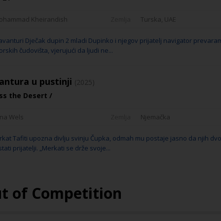
ohammad Kheirandish
Zemlja
Turska, UAE
avanturi Dječak dupin 2 mladi Dupinko i njegov prijatelj navigator prevara
rskih čudovišta, vjerujući da ljudi ne...
vantura u pustinji
(2025)
oss the Desert /
ina Wels
Zemlja
Njemačka
kat Tafiti upozna divlju svinju Čupka, odmah mu postaje jasno da njih dvo
ati prijatelji. „Merkati se drže svoje...
ut of Competition