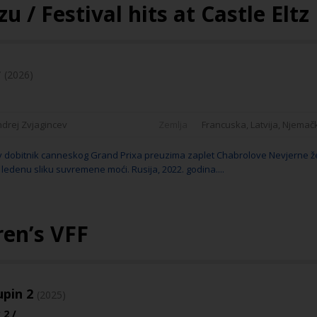
zu / Festival hits at Castle Eltz
r
(2026)
drej Zvjagincev
Zemlja
Francuska, Latvija, Njemač
v dobitnik canneskog Grand Prixa preuzima zaplet Chabrolove Nevjerne ž
 ledenu sliku suvremene moći. Rusija, 2022. godina....
dren’s VFF
upin 2
(2025)
 2 /