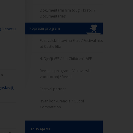
Dokumentarni film (dugi i kratki) /
Documentaries
Popratni program
) Deset u
Festivalski hitovi na Eltzu / Festival hits
at Castle Eltz
4. Dječji VFF / 4th Children’s VFF
Revijalni program - Vukovarski
ka
vodotoranj / Revial
oslaviji,
Festival partner
Izvan konkurencije / Out of
Competition
IZDVAJAMO