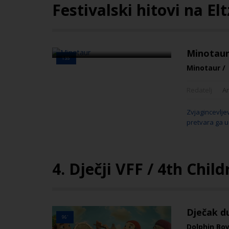
Festivalski hitovi na Elt
Minotau
135'
Minotaur /
Redatelj
An
Zvjagincevlje
pretvara ga u
4. Dječji VFF / 4th Chil
Dječak d
96'
Dolphin Boy