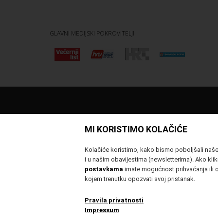
GLAVNI MEDIJSKI POKROVITELJI
MI KORISTIMO KOLAČIĆE
Kolačiće koristimo, kako bismo poboljšali naše u
i u našim obavijestima (newsletterima). Ako klikn
postavkama
imate mogućnost prihvaćanja ili o
kojem trenutku opozvati svoj pristanak.
Pravila privatnosti
Impressum
Sva prava pridržana © 2006-2026 Vukovar Film Festival
Developed by