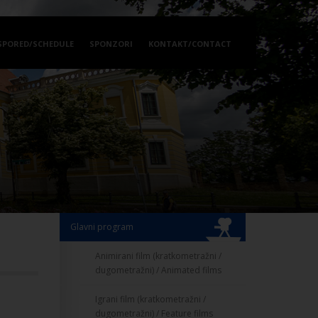
SPORED/SCHEDULE
SPONZORI
KONTAKT/CONTACT
Glavni program
Animirani film (kratkometražni /
dugometražni) / Animated films
Igrani film (kratkometražni /
dugometražni) / Feature films