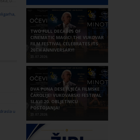
, Danska
oligarha,
TWO FULL DECADES OF
CINEMATIC MAGIC! THE VUKOVAR
FILM FESTIVAL CELEBRATES ITS
20TH ANNIVERSARY!
23.07.2026.
DVA PUNA DESETLJEĆA FILMSKE
ČAROLIJE! VUKOVARSKI FESTIVAL
SLAVI 20. OBLJETNICU
POSTOJANJA!
Odrasla u
23.07.2026.