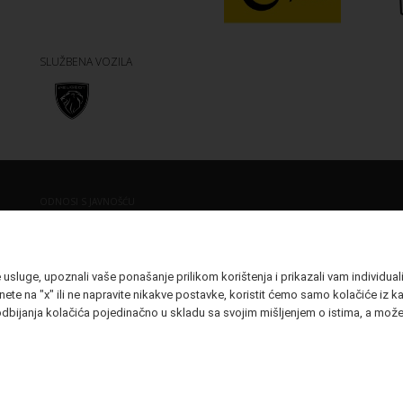
SLUŽBENA VOZILA
ODNOSI S JAVNOŠĆU
Discovery d.o.o. vlasnik
Telefon:
098 9325 498
(Vukovar Film Festival –
E-mail:
info.vukovarvff@gmail.com
E-mail:
iva.cikojevic@vukovarfilmfestival.com
sluge, upoznali vaše ponašanje prilikom korištenja i prikazali vam individualiz
ete na "x" ili ne napravite nikakve postavke, koristit ćemo samo kolačiće iz kat
dbijanja kolačića pojedinačno u skladu sa svojim mišljenjem o istima, a možet
PRIJAVA NA NEWSLET