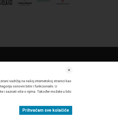
 je imena i znaka VFF
 Festival podunavskih zemalja).
irani sadržaj na našoj internetskoj stranici kao
egorija osnovni bitni i funkcionalni. U
e i saznati više o njima. Također možete u bilo
TER
PRIJAVA
Prihvaćam sve kolačiće
Politika privatnosti
Postavke kolačića
Impressum