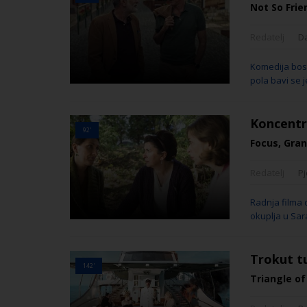
Not So Frie
Redatelj
D
Komedija bosa
pola bavi se 
Koncentr
92'
Focus, Gra
Redatelj
Pj
Radnja filma d
okuplja u Sar
Trokut 
142'
Triangle of