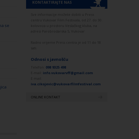
KONTAKTIRAJTE NAS
Sve informacije možete dobiti u Press
centru Vukovar Film Festivala, od 27. do 30.
ma se
kolovoza u prostoru Veslačkog kluba, na
adresi Parobrodarska 5, Vukovar
Radno vrijeme Press centra je od 11 do 18
sati.
Odnosi s javnošću
Telefon:
098 9325 498
E-mail:
info.vukovarvff@gmail.com
E-mail:
iva.cikojevic@vukovarfilmfestival.com
jica
ONLINE KONTAKT