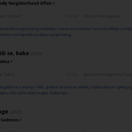
ndly Neighborhood Affair /
anis Tanović
Zemlja
Bosna i Hercegovina
nskohercegovačkog redatelja i oskarovca Danisa Tanovića (Ničija zemlja
jednom od najvećih podjela sarajevskog...
iši se, baba
(2020)
ndma /
er Žalica
Zemlja
Bosna i Hercegovina, Turs
ogađa se u travnju 1992. godine. Brojna se obitelj, razbacana po cijeloj Jug
ajevu oko odra stare majke. Baba nije...
tuge
(2022)
 Sadness /