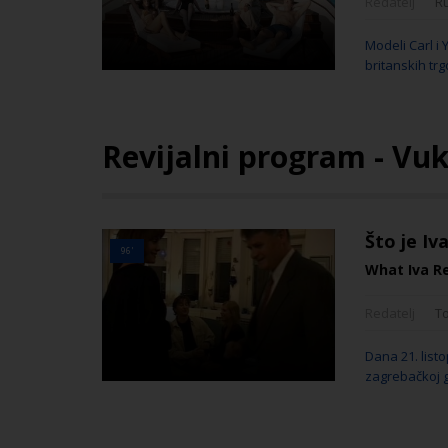
Redatelj
R
Modeli Carl i
britanskih tr
Revijalni program - Vuk
Što je Iv
96'
What Iva R
Redatelj
T
Dana 21. listo
zagrebačkoj g