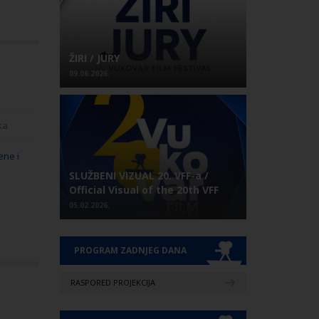
ŽIRI / JURY
09.06.2026.
ka
ene i
SLUŽBENI VIZUAL 20. VFF-a /
Official Visual of the 20th VFF
05.02.2026.
PROGRAM ZADNJEG DANA
RASPORED PROJEKCIJA