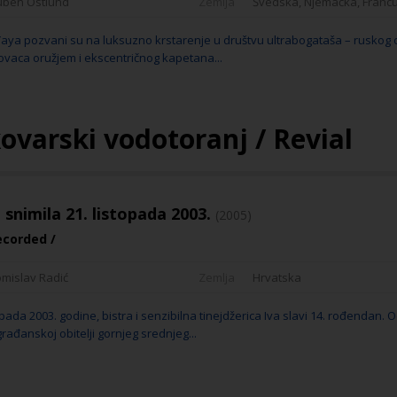
uben Östlund
Zemlja
Švedska, Njemačka, Francuska
 Yaya pozvani su na luksuzno krstarenje u društvu ultrabogataša – ruskog 
govaca oružjem i ekscentričnog kapetana...
ovarski vodotoranj / Revial
a snimila 21. listopada 2003.
(2005)
ecorded /
omislav Radić
Zemlja
Hrvatska
pada 2003. godine, bistra i senzibilna tinejdžerica Iva slavi 14. rođendan. 
rađanskoj obitelji gornjeg srednjeg...