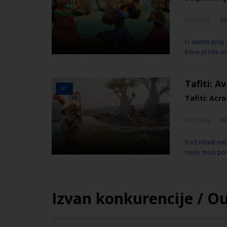
Redatelj
M
U animiranoj 
bore protiv mo
Tafiti: A
81'
Tafiti: Acr
Redatelj
N
Kad mladi mer
neće moći post
Izvan konkurencije / O