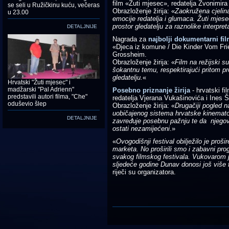
film «Žuti mjesec», redatelja Zvonimira
se seli u Ružičkinu kuću, večeras
Obrazloženje žirija: «
Zaokružena cjelina
u 23.00
emocije redatelja i glumaca. Žuti mjesec
prostor gledatelju za raznolike interpreta
DETALJNIJE
Nagrada za
najbolji dokumentarni fi
«Djeca iz komune / Die Kinder Vom Fried
Grossheim.
Obrazloženje žirija: «
Film na režijski s
šokantnu temu, respektirajući pritom p
gledatelju.
«
Hrvatski "Žuti mjesec" i
madžarski "Pal Adrienn"
Posebno priznanje žirija
- hrvatski f
predstavili autori filma, "Che"
redatelja Vjerana Vukašinovića i Ines Šu
oduševio šlep
Obrazloženje žirija: «
Drugačiji pogled na
uobičajenog sistema hrvatske kinematogr
DETALJNIJE
zavređuje posebnu pažnju te da njegova 
ostati nezamijećeni
.»
«
Ovogodišnji festival obilježilo je prošir
marketa. No proširili smo i zabavni prog
svakog filmskog festivala. Vukovarom je
sljedeće godine Dunav donosi još više f
riječi su organizatora.