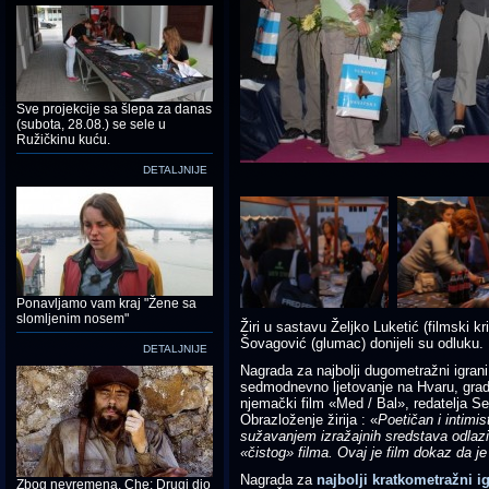
Sve projekcije sa šlepa za danas
(subota, 28.08.) se sele u
Ružičkinu kuću.
DETALJNIJE
Ponavljamo vam kraj "Žene sa
slomljenim nosem"
Žiri u sastavu Željko Luketić (filmski krit
Šovagović (glumac) donijeli su odluku.
DETALJNIJE
Nagrada za najbolji dugometražni igrani 
sedmodnevno ljetovanje na Hvaru, gradu 
njemački film «Med / Bal», redatelja 
Obrazloženje žirija : «
Poetičan i intimis
sužavanjem izražajnih sredstava odlazi
«čistog» filma. Ovaj je film dokaz da j
Nagrada za
najbolji kratkometražni ig
Zbog nevremena, Che: Drugi dio