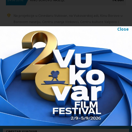
Na projekcije u Cinestaru Vukovar, na Vukovarskoj adi, Kinu Borovo u
Borovom naselju, Centru znanja Vinkovci, Centru kulture Valpovo i
Muzeju vučedolske kulture ulaz je slobodan. Ulaznice za Terasu
Close
agencije za vodne putove i Perivoj dvorca Eltz mogu se kupiti svaki dan
tijekom trajanja festivala. Cijena je 15 HRK. Više informacija o
ulaznicama
.
LENJINGRADSKI KAUBOJI IDU U AMERIKU
SLJEDEĆI FILM
Prvi dan na programu
// 22.08.2016.
CINESTAR VUKOVAR