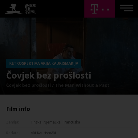
RETROSPEKTIVA AKIJA KAURISMAKIJA
Čovjek bez prošlosti
Čovjek bez prošlosti / The Man Without a Past
Film info
Zemlja:
Finska, Njemačka, Francuska
Redatelj:
Aki Kaurismäki