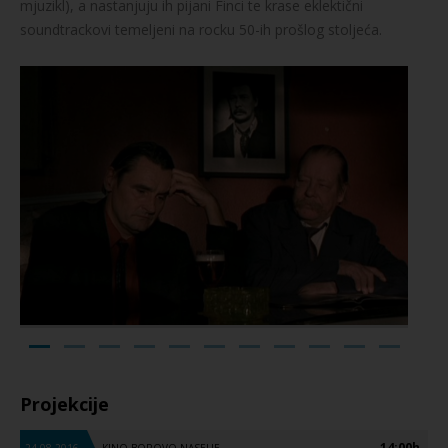
mjuzikl), a nastanjuju ih pijani Finci te krase eklektični
soundtrackovi temeljeni na rocku 50-ih prošlog stoljeća.
Projekcije
14:00h
24.08.2016.
KINO BOROVO NASELJE