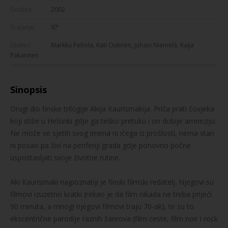
Godina:
2002
Trajanje:
97'
Glumci:
Markku Peltola, Kati Outinen, Juhani Niemelä, Kaija
Pakarinen
Sinopsis
Drugi dio finske trilogije Akija Kaurismakija. Priča prati čovjeka
koji stiže u Helsinki gdje ga teško pretuku i on dobije amneziju.
Ne može se sjetiti svog imena ni ičega iz prošlosti, nema stan
ni posao pa živi na periferiji grada gdje ponovno počne
uspostavljati svoje životne rutine.
Aki Kaurismaki najpoznatiji je finski filmski redatelj. Njegovi su
filmovi izuzetno kratki (rekao je da film nikada ne treba prijeći
90 minuta, a mnogi njegovi filmovi traju 70-ak), te su to
ekscentrične parodije raznih žanrova (film ceste, film noir i rock