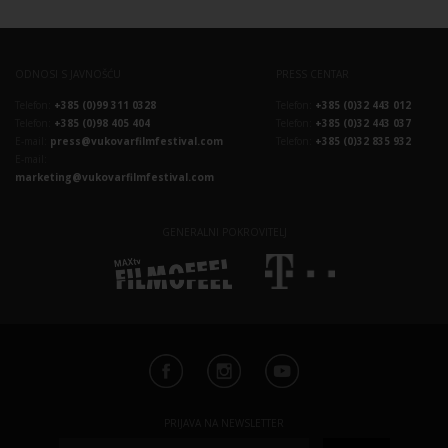
ODNOSI S JAVNOŠĆU
PRESS CENTAR
Telefon:
+385 (0)99 311 0328
Telefon:
+385 (0)32 443 012
Telefon:
+385 (0)98 405 404
Telefon:
+385 (0)32 443 037
E-mail:
press@vukovarfilmfestival.com
Telefon:
+385 (0)32 835 932
E-mail:
marketing@vukovarfilmfestival.com
GENERALNI POKROVITELJ
PRIJAVA NA NEWSLETTER