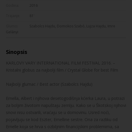
Godina:
2016
Trajanje:
81'
Glumci:
Szabolcs Hajdu, Domokos Szabó, Lujza Hajdu, Imre
Gelányi
Sinopsis
KARLOVY VARY INTERNATIONAL FILM FESTIVAL 2016. –
Kristalni globus za najbolji film / Crystal Globe for best Film
Najbolji glumac / Best actor (Szabolcs Hajdu)
Ernella, Albert i njihova desetogodišnja kćerka Laura, u potrazi
za boljim životom napuštaju zemlju. Kako se u Škotskoj njihovi
snovi nisu ostvarili, vraćaju se u domovinu. Usred noći,
pojavljuju se kod Eszter, Ernelline sestre. Ona za razliku od
Ernelle koja se hrva s ozbiljnim financijskim problemima, sa