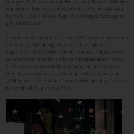
suprugom Farkasom i petogodišnjim sinom Brunom živi boljim
standardom. Dvije obitelji dosad nikad nisu živjele u istinskoj
harmoniji. Mogu li, i koliko dugo, dvije obitelji izdržati zajedno
pod istim krovom?
Szabolcs Hajdu rođen je 21. siječnja 1972. godine u Debrecenu
u Mađarskoj. Djeluje uspješno kao redatelj i glumac, a
angažiran je i kao kazališni redatelj i scenarist. Pripada novom
valu mađarskih redatelja, i jedan je od najtalentiranijih među
njima. Unatoč svojim mlađim godinama, već je producirao
četiri dugometražna filma, od kojih je svakako najpoznatiji
„White palms“ („Bijeli dlanovi“), mađarski kandidat za Oscara u
kategoriji najboljeg stranog filma.