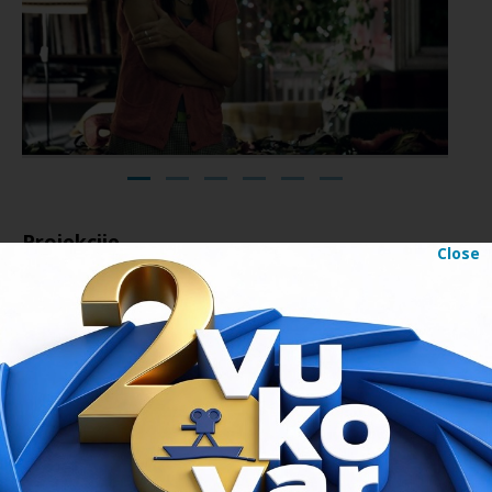
Projekcije
Close
20:30h
22.08.2016.
TERASA AGENCIJE ZA VODNE PUTOVE
Na projekcije u Cinestaru Vukovar, na Vukovarskoj adi, Kinu Borovo u
Borovom naselju, Centru znanja Vinkovci, Centru kulture Valpovo i
Muzeju vučedolske kulture ulaz je slobodan. Ulaznice za Terasu
agencije za vodne putove i Perivoj dvorca Eltz mogu se kupiti svaki dan
tijekom trajanja festivala. Cijena je 15 HRK. Više informacija o
ulaznicama
.