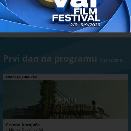
MATURA
TONI ERDMANN
PRETHODNI FILM
SLJEDEĆI FILM
Prvi dan na programu
// 22.08.2016.
CINESTAR VUKOVAR
10:00 h
Crvena kornjača
r. Michael Dudok de Wit