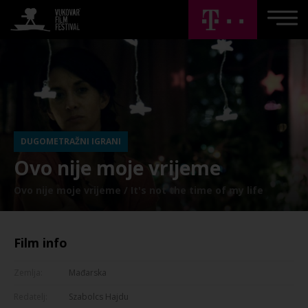
DUGOMETRAŽNI IGRANI
Ovo nije moje vrijeme
Ovo nije moje vrijeme / It's not the time of my life
Film info
Zemlja:
Mađarska
Redatelj:
Szabolcs Hajdu