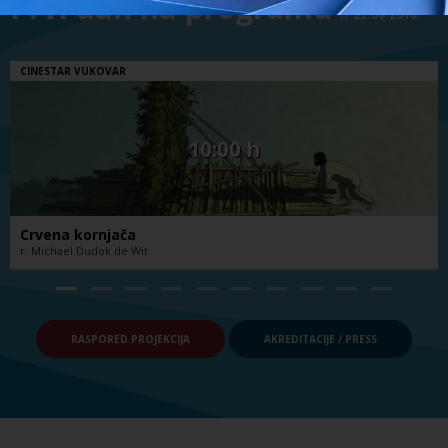
Prvi dan na programu
// 22.08.2016.
CINESTAR VUKOVAR
10:00 h
Crvena kornjača
r. Michael Dudok de Wit
RASPORED PROJEKCIJA
AKREDITACIJE / PRESS