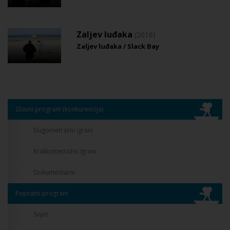
Zaljev luđaka
(2016)
Zaljev luđaka / Slack Bay
Glavni program (konkurencija)
Dugometražni igrani
Kratkometražni igrani
Dokumentarni
Popratni program
Svijet