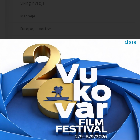
Viking invazija
Matineje
Europo, otvori se
Close
Francuski fokus
Retrospektiva Akija Kaurismakija
Europskih velikih pet
Arheo
Austrijski fokus
Odabrao Đelo Hadžiselimović