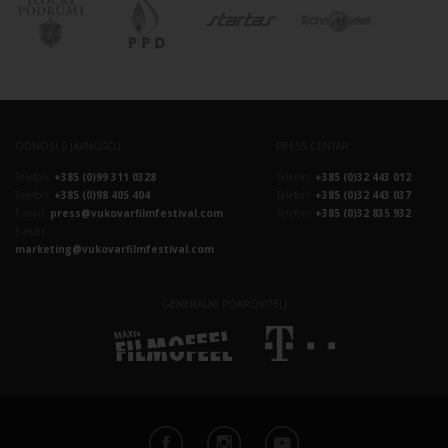
ODNOSI S JAVNOŠĆU
PRESS CENTAR
Telefon:
+385 (0)99 311 0328
Telefon:
+385 (0)32 443 012
Telefon:
+385 (0)98 405 404
Telefon:
+385 (0)32 443 037
E-mail:
press@vukovarfilmfestival.com
Telefon:
+385 (0)32 835 932
E-mail:
marketing@vukovarfilmfestival.com
GENERALNI POKROVITELJ