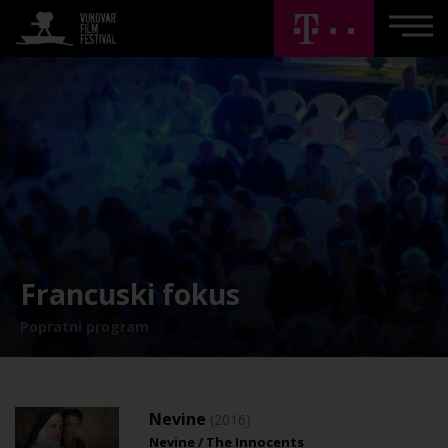
Francuski fokus
Popratni program
Nevine
(2016)
Nevine / The Innocents