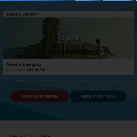
CINESTAR VUKOVAR
10:00 h
Crvena kornjača
r. Michael Dudok de Wit
RASPORED PROJEKCIJA
AKREDITACIJE / PRESS
ORGANIZATORI FESTIVALA