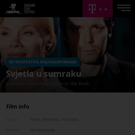
RETROSPEKTIVA AKIJA KAURISMAKIJA
Svjetla u sumraku
Svjetla u sumraku / Lights in the Dusk
Film info
Zemlja:
Finska, Njemačka, Francuska
Redatelj:
Aki Kaurismäki