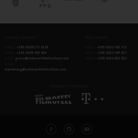
ODNOSI S JAVNOŠĆU
PRESS CENTAR
Telefon:
+385 (0)99 311 0328
Telefon:
+385 (0)32 443 012
Telefon:
+385 (0)98 405 404
Telefon:
+385 (0)32 443 037
E-mail:
press@vukovarfilmfestival.com
Telefon:
+385 (0)32 835 932
E-mail:
marketing@vukovarfilmfestival.com
GENERALNI POKROVITELJ