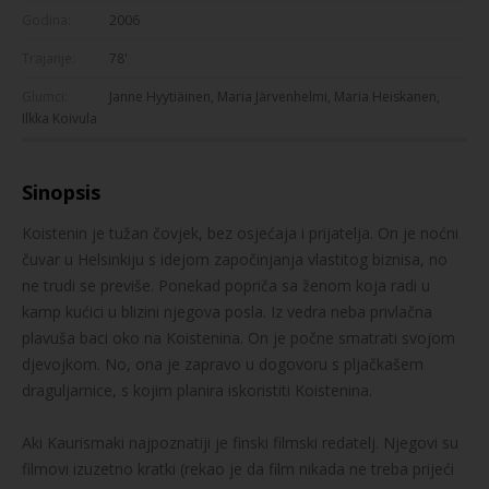
Godina:
2006
Trajanje:
78'
Glumci:
Janne Hyytiäinen, Maria Järvenhelmi, Maria Heiskanen,
Ilkka Koivula
Sinopsis
Koistenin je tužan čovjek, bez osjećaja i prijatelja. On je noćni
čuvar u Helsinkiju s idejom započinjanja vlastitog biznisa, no
ne trudi se previše. Ponekad popriča sa ženom koja radi u
kamp kućici u blizini njegova posla. Iz vedra neba privlačna
plavuša baci oko na Koistenina. On je počne smatrati svojom
djevojkom. No, ona je zapravo u dogovoru s pljačkašem
draguljarnice, s kojim planira iskoristiti Koistenina.
Aki Kaurismaki najpoznatiji je finski filmski redatelj. Njegovi su
filmovi izuzetno kratki (rekao je da film nikada ne treba prijeći