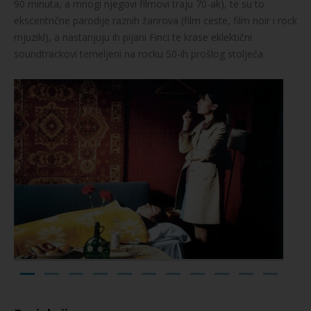
90 minuta, a mnogi njegovi filmovi traju 70-ak), te su to
ekscentrične parodije raznih žanrova (film ceste, film noir i rock
mjuzikl), a nastanjuju ih pijani Finci te krase eklektični
soundtrackovi temeljeni na rocku 50-ih prošlog stoljeća.