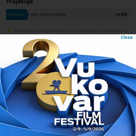
Projekcije
14:00h
25.08.2016.
KINO BOROVO NASELJE
Na projekcije u Cinestaru Vukovar, na Vukovarskoj adi, Kinu Borovo u
Close
Borovom naselju, Centru znanja Vinkovci, Centru kulture Valpovo i
Muzeju vučedolske kulture ulaz je slobodan. Ulaznice za Terasu
agencije za vodne putove i Perivoj dvorca Eltz mogu se kupiti svaki dan
tijekom trajanja festivala. Cijena je 15 HRK. Više informacija o
ulaznicama
.
SJENKE U RAJU
UNAJMIO SAM PLAĆENOG UBOJICU
PRETHODNI FILM
SLJEDEĆI FILM
Prvi dan na programu
// 22.08.2016.