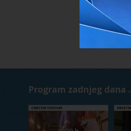
Program zadnjeg dana
/
CINESTAR VUKOVAR
HRVATSK
10:00 h