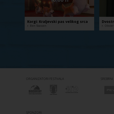
Korgi: Kraljevski pas velikog srca
Dvostr
r. Ben Stassen
r. Olivie
ORGANIZATORI FESTIVALA
SREBRNI
SPONZORI