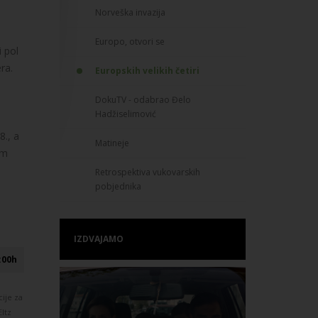
Norveška invazija
Europo, otvori se
 pol
ra.
Europskih velikih četiri
DokuTV - odabrao Đelo
Hadžiselimović
8., a
Matineje
lm
Retrospektiva vukovarskih
pobjednika
IZDVAJAMO
:00h
ije za
Eltz