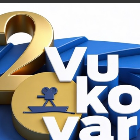
je 15 HRK. Više informacija o
ulaznicama
.
JATELJI
ZLATNA RUKAVICA
NI FILM
SLJEDEĆI FILM