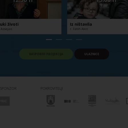
uki životi
Iz ništavila
r Assayas
r. Fatih Akin
RASPORED PROJEKCIJA
ULAZNICE
 SPONZOR
POKROVITELJI