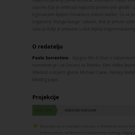
usponu čija je ambicija napustiti provincijski gradić i p
trgovanjem lijepim ženama iz eskort službe. Tu se poj
organizira “bunga bunga” zabave, dok je pritom ože
sata (u Italiji je prikazan u dva dijela) najprovokati
O redatelju
Paolo Sorrentino
- Njegov film Il Divo o talijansko
nominiran je i za Oscara za šminku. Film Velika ljepot
Mladost u kojem glume Michael Caine, Harvey Keitel i
Mladog pape.
Projekcije
CINESTAR VUKOVAR
04.07.2019.
Na projekcije u CineStaru Vukovar, u Hrvatskom domu Vuko
vodne putove, za filmove iz konkurencije kratkog i dugog fi