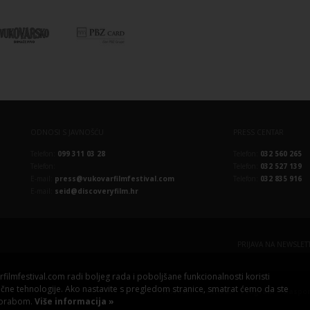
ODNOSI S JAVNOŠĆU
PRESS CENTAR
Telefon:
099 311 03 28
Telefon:
032 560 265
Telefon:
Telefon:
032 527 139
E-mail:
press@vukovarfilmfestival.com
Telefon:
032 835 916
E-mail:
seid@discoveryfilm.hr
PRIJAVA NA NEWSLET
ilmfestival.com radi boljeg rada i poboljšane funkcionalnosti koristi
slične tehnologije. Ako nastavite s pregledom stranice, smatrat ćemo da ste
Novosti
Festival
Program
Raspo
porabom.
Više informacija »