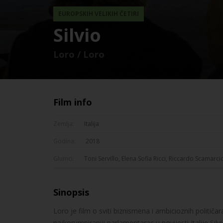
EUROPSKIH VELIKIH ČETIRI
Silvio
Loro / Loro
Film info
Zemlja:
Italija
Godina:
2018
Glumci:
Toni Servillo, Elena Sofia Ricci, Riccardo Scamarci
Sinopsis
Loro je film o sviti biznismena i ambicioznih političa
najkorumpiraniji parlamentarac u povijesti Italije S