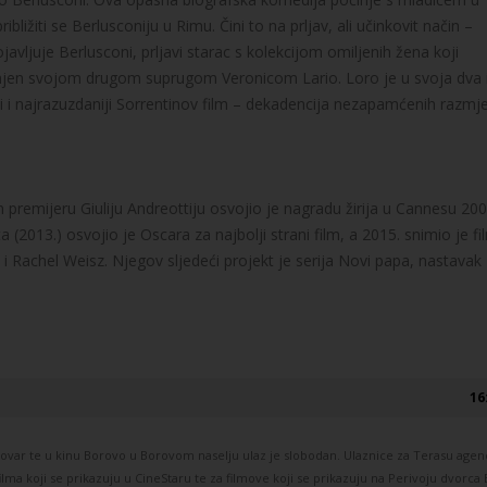
ribližiti se Berlusconiju u Rimu. Čini to na prljav, ali učinkovit način –
avljuje Berlusconi, prljavi starac s kolekcijom omiljenih žena koji
njen svojom drugom suprugom Veronicom Lario. Loro je u svoja dva i
vniji i najrazuzdaniji Sorrentinov film – dekadencija nezapamćenih razmje
m premijeru Giuliju Andreottiju osvojio je nagradu žirija u Cannesu 200
a (2013.) osvojio je Oscara za najbolji strani film, a 2015. snimio je fi
 Rachel Weisz. Njegov sljedeći projekt je serija Novi papa, nastavak
16
var te u kinu Borovo u Borovom naselju ulaz je slobodan. Ulaznice za Terasu agenc
lma koji se prikazuju u CineStaru te za filmove koji se prikazuju na Perivoju dvorca 