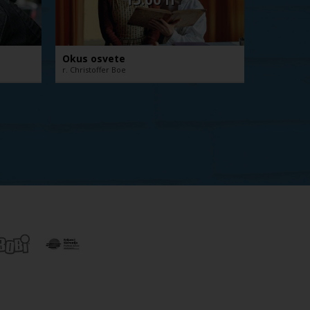
Okus osvete
Zlatna r
r. Christoffer Boe
r. Fatih Akin