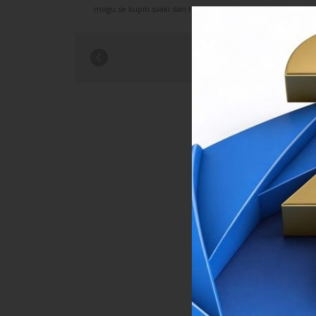
mogu se kupiti svaki dan tijekom trajanja festivala. Cijena 
BLISKI NEPRI
PRETHOD