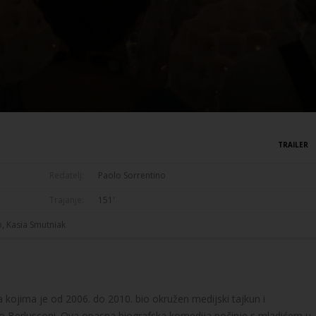
TRAILER
Redatelj:
Paolo Sorrentino
Trajanje:
151'
o, Kasia Smutniak
ra kojima je od 2006. do 2010. bio okružen medijski tajkun i
ilvio Berlusconi. Ova opasna biografska komedija počinje s mladićem u