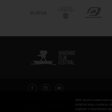
Web stranica www.vukovarf
kolačiće (eng. cookies) i 
Sva prava pridržana © 2006-2019 Vukovar Film Festival
Developed by
suglasni s navedenom u
Elatus