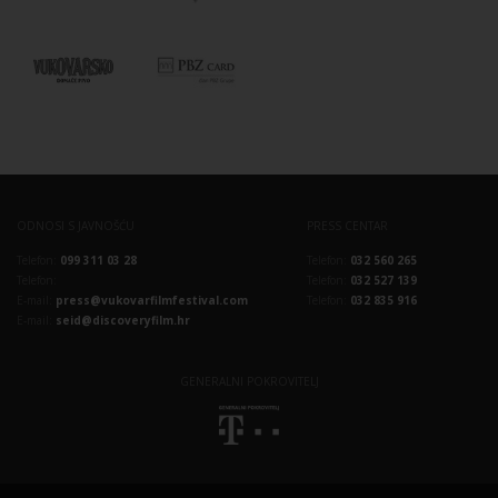
ODNOSI S JAVNOŠĆU
PRESS CENTAR
Telefon:
099 311 03 28
Telefon:
032 560 265
Telefon:
Telefon:
032 527 139
E-mail:
press@vukovarfilmfestival.com
Telefon:
032 835 916
E-mail:
seid@discoveryfilm.hr
GENERALNI POKROVITELJ