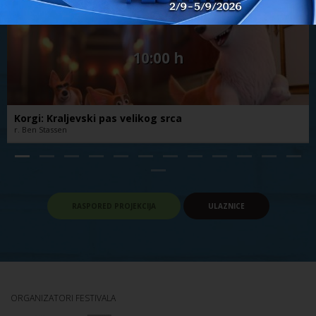
CINESTAR VUKOVAR
10:00 h
Korgi: Kraljevski pas velikog srca
r. Ben Stassen
RASPORED PROJEKCIJA
ULAZNICE
ORGANIZATORI FESTIVALA