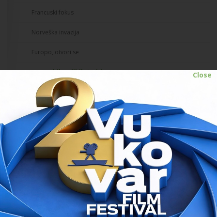
Francuski fokus
Norveška invazija
Europo, otvori se
Europskih velikih četiri
Close
DokuTV - odabrao Đelo Hadžiselimović
Matineje
Retrospektiva vukovarskih pobjednika
Program zadnjeg dana
// 07.07.2019.