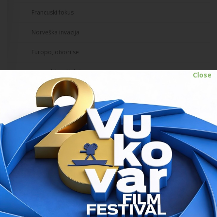
Francuski fokus
Norveška invazija
Europo, otvori se
Europskih velikih četiri
Close
DokuTV - odabrao Đelo Hadžiselimović
Matineje
Retrospektiva vukovarskih pobjednika
Program zadnjeg dana
// 07.07.2019.