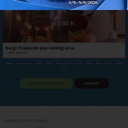
CINESTAR VUKOVAR
10:00 h
Korgi: Kraljevski pas velikog srca
r. Ben Stassen
RASPORED PROJEKCIJA
ULAZNICE
ORGANIZATORI FESTIVALA