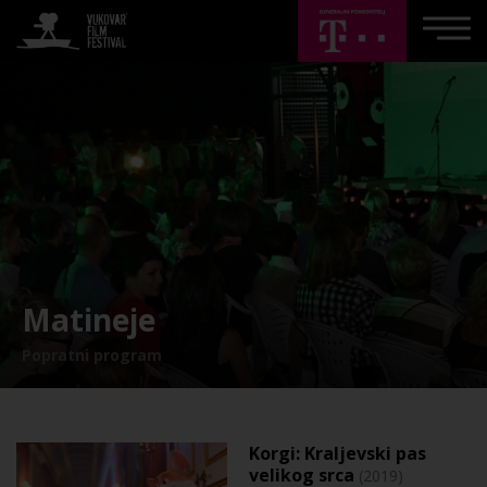
Matineje
Popratni program
Korgi: Kraljevski pas
velikog srca
(2019)