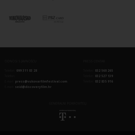
ODNOSI S JAVNOŠĆU
PRESS CENTAR
Telefon:
099 311 03 28
Telefon:
032 560 265
Telefon:
Telefon:
032 527 139
E-mail:
press@vukovarfilmfestival.com
Telefon:
032 835 916
E-mail:
seid@discoveryfilm.hr
GENERALNI POKROVITELJ