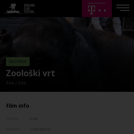
MATINEJE
Zoološki vrt
Zoo / Zoo
Film info
Zemlja:
Irska
Redatelj:
Colin McIvor