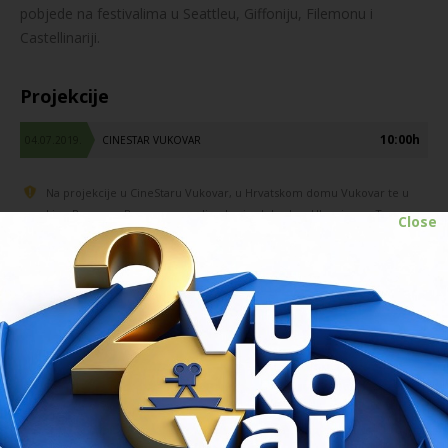
pobjede na festivalima u Seattleu, Giffoniju, Filemonu i
Castellinariji.
Projekcije
10:00h
04.07.2019.
CINESTAR VUKOVAR
Na projekcije u CineStaru Vukovar, u Hrvatskom domu Vukovar te u
kinu Borovo u Borovom naselju ulaz je slobodan. Ulaznice za Terasu
Close
agencije za vodne putove, za filmove iz konkurencije kratkog i dugog
filma koji se prikazuju u CineStaru te za filmove koji se prikazuju na
Perivoju dvorca Eltz mogu se kupiti svaki dan tijekom trajanja festivala.
Cijena je 15 HRK. Više informacija o
ulaznicama
.
SOLAN I LUDVIG
PRETHODNI FILM