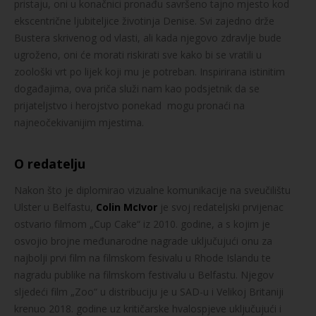
pristaju, oni u konačnici pronađu savršeno tajno mjesto kod
ekscentrične ljubiteljice životinja Denise. Svi zajedno drže
Bustera skrivenog od vlasti, ali kada njegovo zdravlje bude
ugroženo, oni će morati riskirati sve kako bi se vratili u
zoološki vrt po lijek koji mu je potreban. Inspirirana istinitim
događajima, ova priča služi nam kao podsjetnik da se
prijateljstvo i herojstvo ponekad mogu pronaći na
najneočekivanijim mjestima.
O redatelju
Nakon što je diplomirao vizualne komunikacije na sveučilištu
Ulster u Belfastu,
Colin McIvor
je svoj redateljski prvijenac
ostvario filmom „Cup Cake“ iz 2010. godine, a s kojim je
osvojio brojne međunarodne nagrade uključujući onu za
najbolji prvi film na filmskom fesivalu u Rhode Islandu te
nagradu publike na filmskom festivalu u Belfastu. Njegov
sljedeći film „Zoo“ u distribuciju je u SAD-u i Velikoj Britaniji
krenuo 2018. godine uz kritičarske hvalospjeve uključujući i