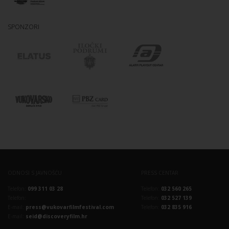
SPONZORI
ODNOSI S JAVNOŠĆU
PRESS CENTAR
Telefon:
099 311 03 28
Telefon:
032 560 265
Telefon:
Telefon:
032 527 139
E-mail:
press@vukovarfilmfestival.com
Telefon:
032 835 916
E-mail:
seid@discoveryfilm.hr