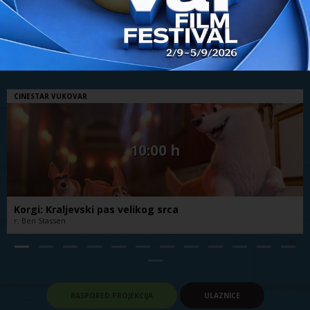
Program zadnjeg dana
// 07.07.2019.
CINESTAR VUKOVAR
10:00 h
Korgi: Kraljevski pas velikog srca
r. Ben Stassen
RASPORED PROJEKCIJA
ULAZNICE