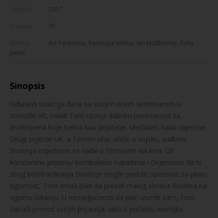
Godina:
2017
Trajanje:
97'
Glumci:
Art Parkinson, Penelope Wilton, Ian McElhinney, Toby
Jones
Sinopsis
Odlazeći svakoga dana sa svojim ocem veterinarom u
zoološki vrt, mladi Tom razvija duboku povezanost sa
životinjama koje tretira kao prijatelje. Međutim, kada započne
Drugi svjetski rat, a Tomov otac otiđe u vojsku, sudbina
životinja odjednom se nađe u Tomovim rukama. Uz
konstantnu prijetnju bombaškim napadima i činjenicom da bi
zbog bombardiranja životinje mogle postati opasnost za javnu
sigurnost, Tom smisli plan da preseli malog slonića Bustera na
sigurnu lokaciju. U nemogućnosti da plan izvede sam, Tom
zatraži pomoć svojih prijatelja. Iako u početku nevoljko