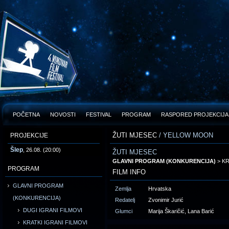
POČETNA
NOVOSTI
FESTIVAL
PROGRAM
RASPORED PROJEKCIJA
ŽUTI MJESEC
/ YELLOW MOON
PROJEKCIJE
Šlep
, 26.08. (20:00)
ŽUTI MJESEC
GLAVNI PROGRAM (KONKURENCIJA)
> KR
PROGRAM
FILM INFO
GLAVNI PROGRAM
Zemlja
Hrvatska
(KONKURENCIJA)
Redatelj
Zvonimir Jurić
DUGI IGRANI FILMOVI
Glumci
Marija Škaričić, Lana Barić
KRATKI IGRANI FILMOVI