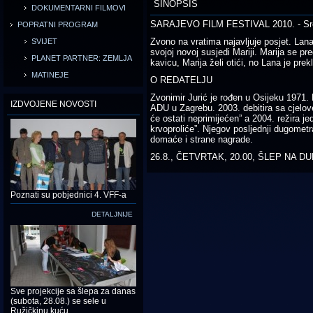
SINOPSIS
DOKUMENTARNI FILMOVI
SARAJEVO FILM FESTIVAL 2010. - Srce S
POPRATNI PROGRAM
Zvono na vratima najavljuje posjet. Lana
SVIJET
svojoj novoj susjedi Mariji. Marija se pr
PLANET PARTNER: ZEMLJA
kavicu, Marija želi otići, no Lana je pr
MATINEJE
O REDATELJU
Zvonimir Jurić je rođen u Osijeku 1971. D
IZDVOJENE NOVOSTI
ADU u Zagrebu. 2003. debitira sa cjelov
će ostati neprimijećen” a 2004. režira j
krvoproliće”. Njegov posljednji dugometra
domaće i strane nagrade.
26.8., ČETVRTAK, 20.00, ŠLEP NA DU
Poznati su pobjednici 4. VFF-a
DETALJNIJE
Sve projekcije sa šlepa za danas
(subota, 28.08.) se sele u
Ružičkinu kuću.