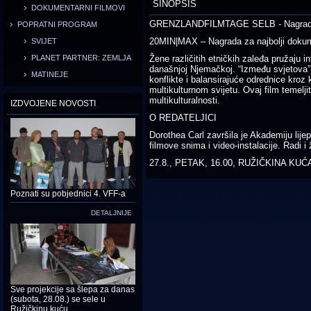
SINOPSIS
DOKUMENTARNI FILMOVI
GRENZLANDFILMTAGE SELB - Nagrada 
POPRATNI PROGRAM
20MIN|MAX – Nagrada za najbolji doku
SVIJET
PLANET PARTNER: ZEMLJA
Žene različitih etničkih zaleđa pružaju in
današnjoj Njemačkoj. “Između svjetova
MATINEJE
konflikte i balansirajuće odrednice kroz
multikulturnom svijetu. Ovaj film temelji
multikulturalnosti.
IZDVOJENE NOVOSTI
O REDATELJICI
Dorothea Carl završila je Akademiju lij
filmove snima i video-instalacije. Radi i
27.8., PETAK, 16.00, RUŽIČKINA KUĆ
Poznati su pobjednici 4. VFF-a
DETALJNIJE
Sve projekcije sa šlepa za danas
(subota, 28.08.) se sele u
Ružičkinu kuću.