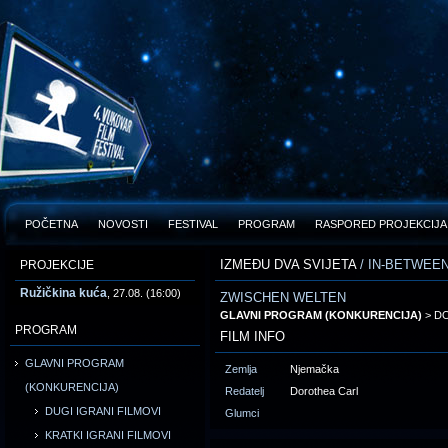
POČETNA
NOVOSTI
FESTIVAL
PROGRAM
RASPORED PROJEKCIJA
IZMEĐU DVA SVIJETA
/ IN-BETWEE
PROJEKCIJE
Ružičkina kuća
, 27.08. (16:00)
ZWISCHEN WELTEN
GLAVNI PROGRAM (KONKURENCIJA)
> D
PROGRAM
FILM INFO
GLAVNI PROGRAM
Zemlja
Njemačka
(KONKURENCIJA)
Redatelj
Dorothea Carl
DUGI IGRANI FILMOVI
Glumci
KRATKI IGRANI FILMOVI