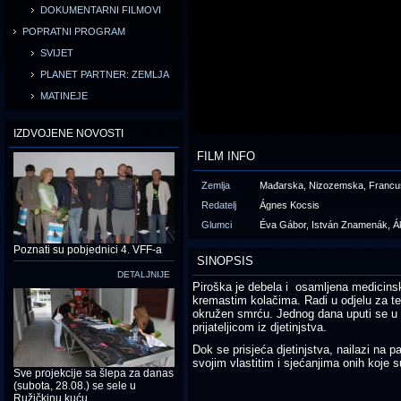
DOKUMENTARNI FILMOVI
POPRATNI PROGRAM
SVIJET
PLANET PARTNER: ZEMLJA
MATINEJE
IZDVOJENE NOVOSTI
FILM INFO
Zemlja
Mađarska, Nizozemska, Francus
Redatelj
Ágnes Kocsis
Glumci
Éva Gábor, István Znamenák, Á
Poznati su pobjednici 4. VFF-a
SINOPSIS
DETALJNIJE
Piroška je debela i osamljena medicinsk
kremastim kolačima. Radi u odjelu za ter
okružen smrću. Jednog dana uputi se u
prijateljicom iz djetinjstva.
Dok se prisjeća djetinjstva, nailazi na 
svojim vlastitim i sjećanjima onih koje 
Sve projekcije sa šlepa za danas
(subota, 28.08.) se sele u
Ružičkinu kuću.