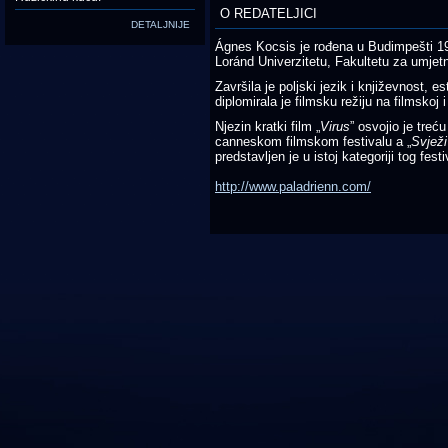
O REDATELJICI
DETALJNIJE
Ágnes Kocsis je rođena u Budimpešti 19
Loránd Univerzitetu, Fakultetu za umjet
Završila je poljski jezik i književnost, es
diplomirala je filmsku režiju na filmskoj 
Njezin kratki film „
Virus
” osvojio je treć
canneskom filmskom festivalu a „
Svježi
predstavljen je u istoj kategoriji tog fes
http://www.paladrienn.com/