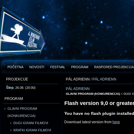
POČETNA
NOVOSTI
FESTIVAL
PROGRAM
RASPORED PROJEKCIJA
PROJEKCIJE
PÁL ADRIENN
/ PÁL ADRIENN
Šlep
, 26.08. (20:00)
PÁL ADRIENN
GLAVNI PROGRAM (KONKURENCIJA)
> DUGI I
PROGRAM
Flash version 9,0 or greater
GLAVNI PROGRAM
You have no flash plugin installe
(KONKURENCIJA)
Download latest version from
here
DUGI IGRANI FILMOVI
KRATKI IGRANI FILMOVI