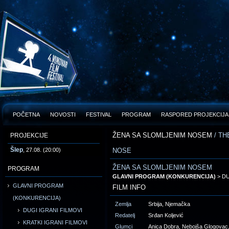
POČETNA
NOVOSTI
FESTIVAL
PROGRAM
RASPORED PROJEKCIJA
ŽENA SA SLOMLJENIM NOSEM
/ T
PROJEKCIJE
Šlep
, 27.08. (20:00)
NOSE
ŽENA SA SLOMLJENIM NOSEM
PROGRAM
GLAVNI PROGRAM (KONKURENCIJA)
> DU
GLAVNI PROGRAM
FILM INFO
(KONKURENCIJA)
Zemlja
Srbija, Njemačka
DUGI IGRANI FILMOVI
Redatelj
Srđan Koljević
KRATKI IGRANI FILMOVI
Glumci
Anica Dobra, Nebojša Glogovac,