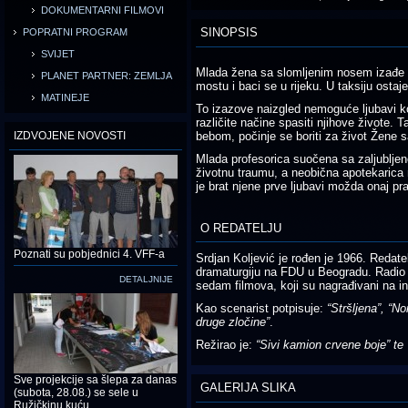
DOKUMENTARNI FILMOVI
SINOPSIS
POPRATNI PROGRAM
SVIJET
Mlada žena sa slomljenim nosem izađe i
PLANET PARTNER: ZEMLJA
mostu i baci se u rijeku. U taksiju ostaj
MATINEJE
To izazove naizgled nemoguće ljubavi ko
različite načine spasiti njihove živote. 
IZDVOJENE NOVOSTI
bebom, počinje se boriti za život Žene 
Mlada profesorica suočena sa zaljubljen
životnu traumu, a neobična apotekarica 
je brat njene prve ljubavi možda onaj pra
O REDATELJU
Poznati su pobjednici 4. VFF-a
Srdjan Koljević je rođen je 1966. Redatel
dramaturgiju na FDU u Beogradu. Radio j
DETALJNIJE
sedam filmova, koji su nagrađivani na in
Kao scenarist potpisuje:
“Stršljena”, “No
druge zločine”
.
Režirao je:
“Sivi kamion crvene boje” te
Sve projekcije sa šlepa za danas
GALERIJA SLIKA
(subota, 28.08.) se sele u
Ružičkinu kuću.