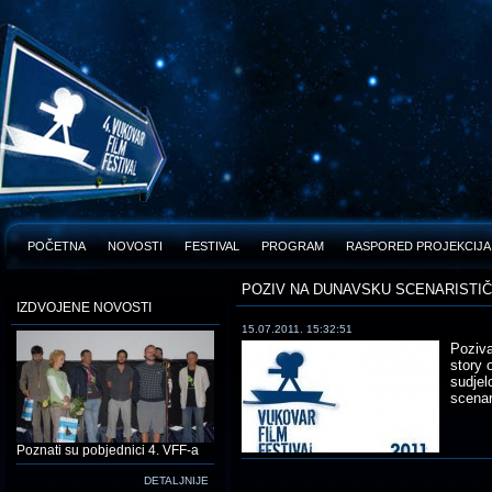
POČETNA
NOVOSTI
FESTIVAL
PROGRAM
RASPORED PROJEKCIJA
POZIV NA DUNAVSKU SCENARISTIČ
IZDVOJENE NOVOSTI
15.07.2011. 15:32:51
Poziva
story 
sudjel
scenari
Poznati su pobjednici 4. VFF-a
DETALJNIJE