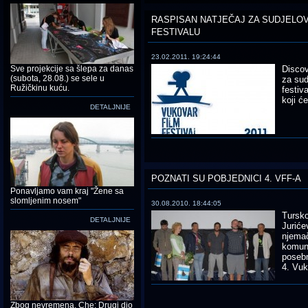
RASPISAN NATJEČAJ ZA SUDJELOV
FESTIVALU
23.02.2011. 19:24:44
Sve projekcije sa šlepa za danas
Discov
(subota, 28.08.) se sele u
za sud
Ružičkinu kuću.
festiv
koji ć
DETALJNIJE
POZNATI SU POBJEDNICI 4. VFF-A
Ponavljamo vam kraj "Žene sa
slomljenim nosem"
30.08.2010. 18:44:05
Tursko
DETALJNIJE
Juriće
njemač
komune
posebn
4. Vuk
Zbog nevremena, Che: Drugi dio