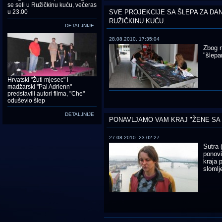
se seli u Ružičkinu kuću, večeras
u 23.00
SVE PROJEKCIJE SA ŠLEPA ZA DANA
RUŽIČKINU KUĆU.
DETALJNIJE
28.08.2010. 17:35:04
Zbog n
"šlepa
Hrvatski "Žuti mjesec" i
madžarski "Pal Adrienn"
predstavili autori filma, "Che"
oduševio šlep
DETALJNIJE
PONAVLJAMO VAM KRAJ "ŽENE SA
27.08.2010. 23:02:27
Sutra 
ponovi
kraja 
slomlj