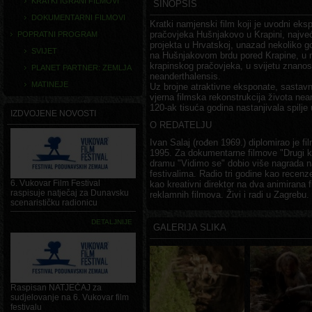
KRATKI IGRANI FILMOVI
SINOPSIS
DOKUMENTARNI FILMOVI
Kratki namjenski film koji je uvodni ek
pračovjeka Hušnjakovo u Krapini, najveć
POPRATNI PROGRAM
projekta u Hrvatskoj, unazad nekoliko 
SVIJET
na Hušnjakovom brdu pored Krapine, u ne
krapinskog pračovjeka, u svijetu znan
PLANET PARTNER: ZEMLJA
neanderthalensis.
MATINEJE
Uz brojne atraktivne eksponate, sastavn
vjerna filmska rekonstrukcija života nean
120-ak tisuća godina nastanjivala spilje 
IZDVOJENE NOVOSTI
O REDATELJU
Ivan Salaj (rođen 1969.) diplomirao je f
1995. Za dokumentarne filmove "Drugi ka
dramu "Vidimo se" dobio više nagrada
festivalima. Radio tri godine kao rece
6. Vukovar Film Festival
kao kreativni direktor na dva animirana f
raspisuje natječaj za Dunavsku
reklamnih filmova. Živi i radi u Zagrebu.
scenarističku radionicu
DETALJNIJE
GALERIJA SLIKA
Raspisan NATJEČAJ za
sudjelovanje na 6. Vukovar film
festivalu