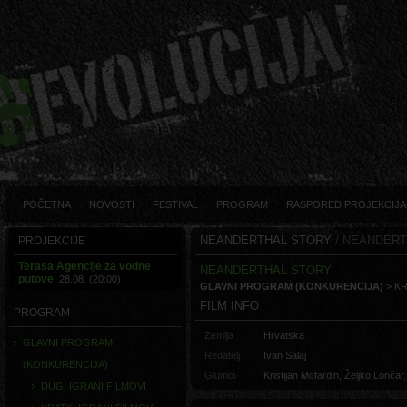
POČETNA
NOVOSTI
FESTIVAL
PROGRAM
RASPORED PROJEKCIJA
NEANDERTHAL STORY
/ NEANDER
PROJEKCIJE
Terasa Agencije za vodne
NEANDERTHAL STORY
putove
, 28.08. (20:00)
GLAVNI PROGRAM (KONKURENCIJA)
> KR
FILM INFO
PROGRAM
Zemlja
Hrvatska
GLAVNI PROGRAM
Redatelj
Ivan Salaj
(KONKURENCIJA)
Glumci
Kristijan Mofardin, Željko Lončar,
DUGI IGRANI FILMOVI