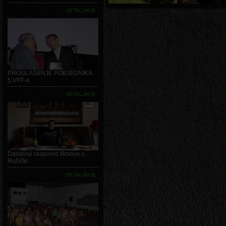
DETALJNIJE
PROGLAŠENJE POBJEDNIKA
5.VFF-a
DETALJNIJE
Današnji raspored filmova u
Ružički
DETALJNIJE