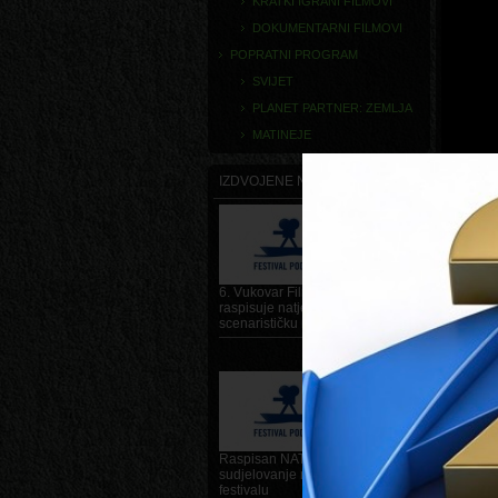
KRATKI IGRANI FILMOVI
DOKUMENTARNI FILMOVI
POPRATNI PROGRAM
SVIJET
PLANET PARTNER: ZEMLJA
MATINEJE
IZDVOJENE NOVOSTI
FILM IN
Zemlja
Redatelj
Glumci
6. Vukovar Film Festival
raspisuje natječaj za Dunavsku
scenarističku radionicu
SINOPS
Rumunjska
DETALJNIJE
potrebni,
sumnje ob
DIRECT
Rođena u 
1990. god
Raspisan NATJEČAJ za
televizij
sudjelovanje na 6. Vukovar film
su privuk
festivalu