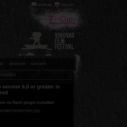
HRVATSKI
ENGLISH
SS
SPONZORI
KONTAKTI
 SADRŽAJ
 version 9,0 or greater is
ired
ve no flash plugin installed
d latest version from
here