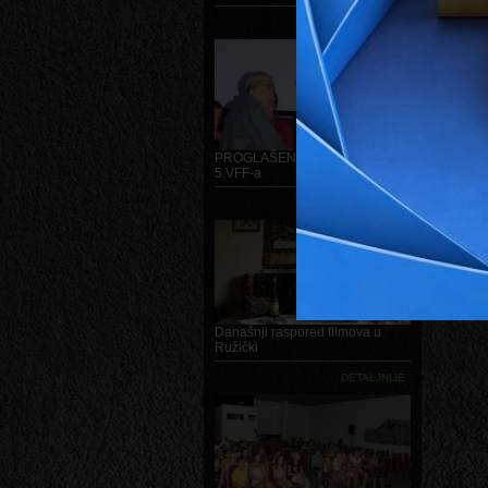
dobila je
DETALJNIJE
NAGRA
14. BRUS
NEXT FIL
GALERI
PROGLAŠENJE POBJEDNIKA
5.VFF-a
DETALJNIJE
Današnji raspored filmova u
Ružički
DETALJNIJE