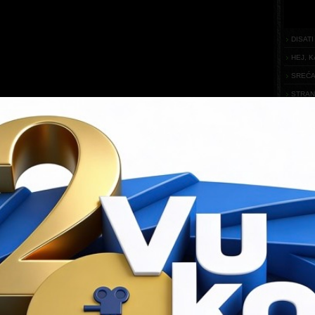
DISATI
HEJ, K
SREĆA
STRAN
STVAR
FO
Njemačka, Rumunjska
Godina
2010.
Anca M. Lazarescu
Trajanje
30 min
GENER
Cuzin Toma, Andi Vasluianu, Patricia Moga
IS
, 1986. godine. Gregor i Vali žele pobjeći. Iako su jedno drugome
 svjesni su obostranog nepovjerenja. Tako se jedne noći Gregorove
istine. Na kraju, samo nada ostaje.
OR
Rumunjskoj, Anca M. Lazarescu emigrirala je s obitelji u Njemačku
ine. Godine 2000. počela je studirati na njemačkoj Akademiji za film i
u u Muenchenu. Režirala je nekoliko dokumentaraca i kratkih filmova koji
li svjetsko zanimanje. „Tajna iz Deve“ prodana je u preko 10 zemalja i