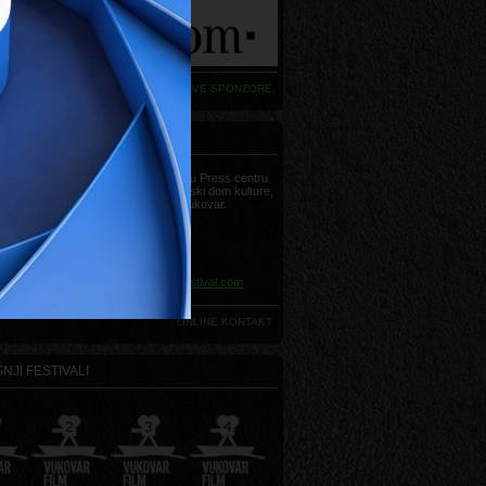
VIDI SVE SPONZORE
AKT
Sve informacije možete dobiti u Press centru
Vukovar Film Festivala, Hrvatski dom kulture,
Strossmayerova 20, 32000 Vukovar.
Telefon:
+385 (0)32 445 552
Telefon:
+385 (0)32 445 570
Telefon:
+385 (0)32 445 553
Faks:
+385 (0)32 445 562
E-mail:
press@vukovarfilmfestival.com
ONLINE KONTAKT
NJI FESTIVALI