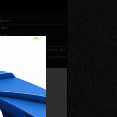
AKO SI?
 MOJA
KINJA
Close
 JE U DETALJIMA
UČITAJ JOŠ TRAILERA
ALNI POKROVITELJ