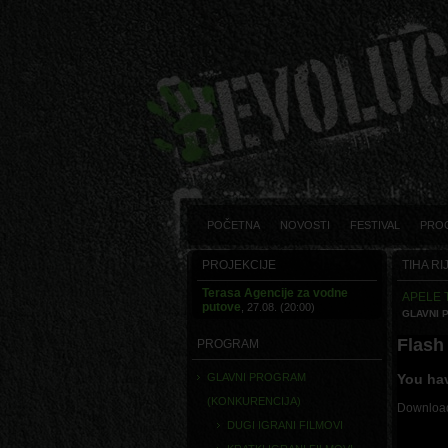
POČETNA
NOVOSTI
FESTIVAL
PRO
PROJEKCIJE
TIHA R
Terasa Agencije za vodne
APELE 
putove
, 27.08. (20:00)
GLAVNI 
Flash 
PROGRAM
You hav
GLAVNI PROGRAM
(KONKURENCIJA)
Download
DUGI IGRANI FILMOVI