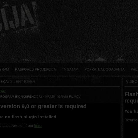
GRAM
RASPORED PROJEKCIJA
TV SAJAM
POPRATNA DOGAĐANJA
PRE
IJEKA
/ SILENT RIVER
VIDEO
TAC
Flash
PROGRAM (KONKURENCIJA)
> KRATKI IGRANI FILMOVI
requ
version 9,0 or greater is required
You ha
e no flash plugin installed
Downloa
 latest version from
here