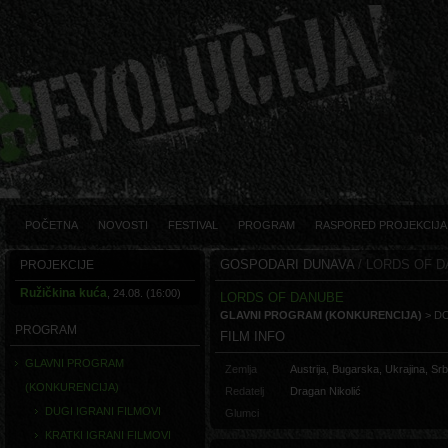
POČETNA
NOVOSTI
FESTIVAL
PROGRAM
RASPORED PROJEKCIJA
GOSPODARI DUNAVA
/ LORDS OF 
PROJEKCIJE
Ružičkina kuća
, 24.08. (16:00)
LORDS OF DANUBE
GLAVNI PROGRAM (KONKURENCIJA)
> D
PROGRAM
FILM INFO
GLAVNI PROGRAM
Zemlja
Austrija, Bugarska, Ukrajina, Sr
(KONKURENCIJA)
Redatelj
Dragan Nikolić
DUGI IGRANI FILMOVI
Glumci
KRATKI IGRANI FILMOVI