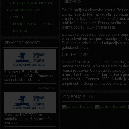
SINOPSIS
DOKUMENTARNI FILMOVI
Do 19. stoljeća divovske jesetre Beluga
POPRATNI PROGRAM
Dunav, sve do Njemačke, i bili su važni
SVIJET
zajednice. Iako im podrijetlo seže unaza
nadživjele dinosaure. Danas, većina vrst
PLANET PARTNER: ZEMLJA
prema popisu IUCN crvene liste.
MATINEJE
Dunavske jesetre na rubu su izumiranja 
visoke kvalitete kavijara. Nadalje, „želj
IZDVOJENE NOVOSTI
Rumunjske odsjekla su i migracijske rute
gubitka staništa.
O REDATELJU
Dragan Nikolić je renomirani scenarist, d
mnoge zapažene uspjehe sa svojim dosad
režiranje „Caviar Connection“, pisao je i 
6. Vukovar Film Festival
filma „Run Rabbit Run“, koji je dobio pr
raspisuje natječaj za Dunavsku
na festivalu u Cannesu 2003. Nikolić je
scenarističku radionicu
umjetnosti u Beogradu na odsjeku Drama
DETALJNIJE
GALERIJA SLIKA
Raspisan NATJEČAJ za
sudjelovanje na 6. Vukovar film
festivalu