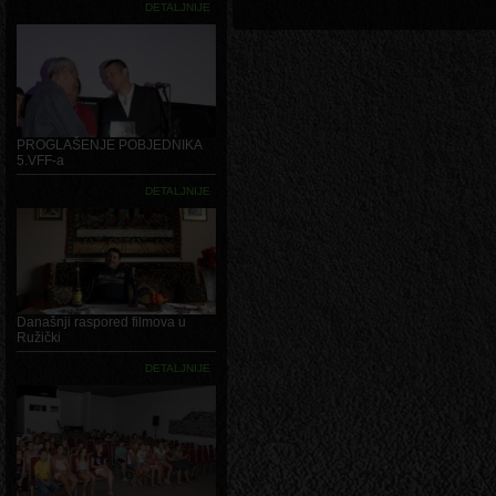
DETALJNIJE
PROGLAŠENJE POBJEDNIKA
5.VFF-a
DETALJNIJE
Današnji raspored filmova u
Ružički
DETALJNIJE