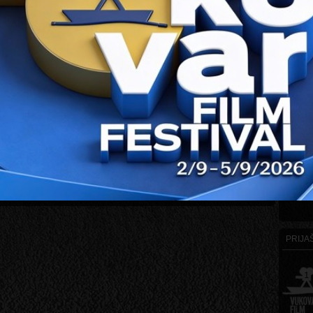
 i, najvažnije, pouzdana.
la emisije nije san. To potvrđuje ovaj film. Prvi cjeloviti zeleni film
TELJU
itt rođen je 1980.godine na Mainzu. Radio je na nekoliko komercijalnih
cijalnih filmova. Također, radio je i kao nezavisni redatelj i urednik.
KONT
JA SLIKA
PRIJAŠ