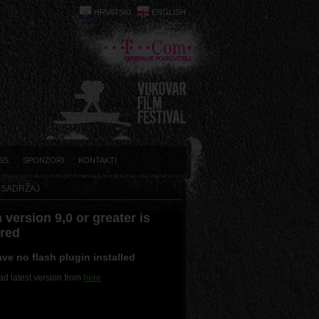
HRVATSKI
ENGLISH
SS
SPONZORI
KONTAKTI
 SADRŽAJ
 version 9,0 or greater is
ired
ve no flash plugin installed
d latest version from
here