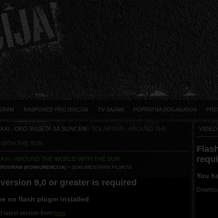
GRAM
RASPORED PROJEKCIJA
TV SAJAM
POPRATNA DOGAĐANJA
PRE
AXI - OKO SVIJETA SA SUNCEM
/ SOLARTAXI - AROUND THE
VIDEO
WITH THE SUN
Flash
requ
AXI - AROUND THE WORLD WITH THE SUN
PROGRAM (KONKURENCIJA)
> DOKUMENTARNI FILMOVI
You ha
version 9,0 or greater is required
Downloa
e no flash plugin installed
 latest version from
here