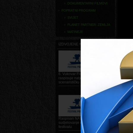
DOKUMENTARNI FILMOVI
POPRATNI PROGRAM
SVIJET
PLANET PARTNER: ZEMLJA
MATINEJE
IZDVOJENE NOVOSTI
FILM IN
Zemlja
6. Vukovar Film Festival
Redatelj
raspisuje natječaj za Dunavsku
scenarističku radionicu
Glumci
DETALJNIJE
SINOPS
Što je po
svjetske 
su je čak 
Raspisan NATJEČAJ za
Upoznajte
sudjelovanje na 6. Vukovar film
započinje
festivalu
princezu,
mnogobroj