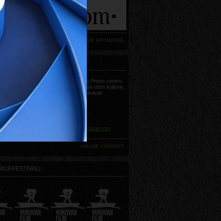
VIDI SVE SPONZORE
AKT
Sve informacije možete dobiti u Press centru
Vukovar Film Festivala, Hrvatski dom kulture,
Strossmayerova 20, 32000 Vukovar.
Telefon:
+385 (0)32 445 552
Telefon:
+385 (0)32 445 570
Telefon:
+385 (0)32 445 553
Faks:
+385 (0)32 445 562
E-mail:
press@vukovarfilmfestival.com
ONLINE KONTAKT
NJI FESTIVALI