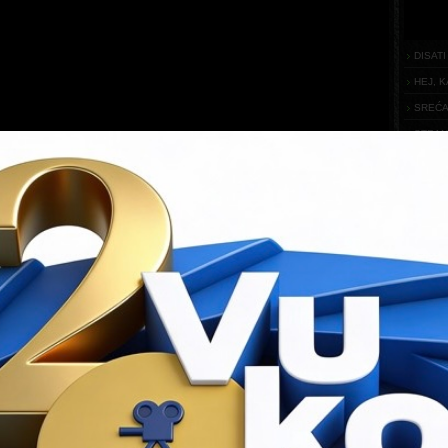
DISATI
HEJ, K
SREĆA
STRAN
STVAR
FO
Njemačka
Godina
2010.
GENER
Erik Schmitt
Trajanje
68 min
IS
čelo kao san iz djetinjstva, sada je 18-mjesečna avantura koja ima svoje
razmjere. Samo se nekoliko njih odvažilo na avanturu „oko svijeta“; neki
i završili, ali nitko nikad nije vozio isključivo na sunce.
 Louisa Palmera i njegov kućni uradak „Solar – taxi“.Njegov put
 u ljeto 2007.godine. Na putu Louis i njegov Solar-taxi susreću
 glumačke zvijezde, političare i znanstvenike, ali najvažnije,
ne obične ljude pokazujući im: sunčeva energija je funkcionalna,