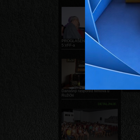
DETALJNIJE
dostatna,
Auto sa nu
ceste.
O REDA
Erik Schm
i nekomer
PROGLAŠENJE POBJEDNIKA
5.VFF-a
GALERI
DETALJNIJE
Današnji raspored filmova u
Ružički
DETALJNIJE