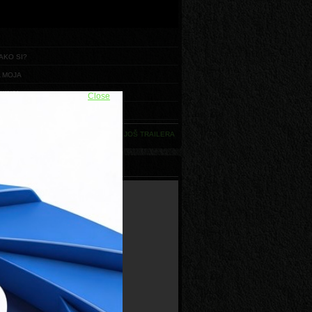
AKO SI?
 MOJA
KINJA
Close
 JE U DETALJIMA
UČITAJ JOŠ TRAILERA
ALNI POKROVITELJ