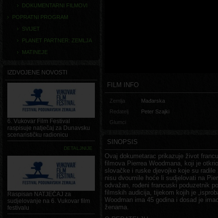
DOKUMENTARNI FILMOVI
POPRATNI PROGRAM
SVIJET
PLANET PARTNER: ZEMLJA
MATINEJE
IZDVOJENE NOVOSTI
FILM INFO
Zemlja
Mađarska
Redatelj
Peter Szajki
6. Vukovar Film Festival
Glumci
raspisuje natječaj za Dunavsku
scenarističku radionicu
SINOPSIS
DETALJNIJE
Ovaj dokumetarac prikazuje život francu
filmova Pierrea Woodmana, koji je otkr
slovačke i ruske djevojke koje su radile 
nisu dvoumile hoće li sudjelovati na Pie
odvažan, rođeni francuski poduzetnik po
filmskih audicija, tijekom kojih je „ispr
Raspisan NATJEČAJ za
Woodman ima 45 godina i dosad je ima
sudjelovanje na 6. Vukovar film
ženama.
festivalu