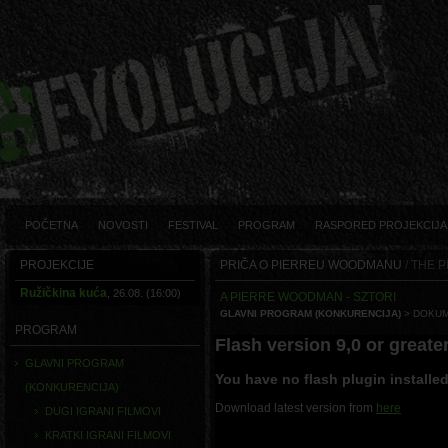
POČETNA
NOVOSTI
FESTIVAL
PROGRAM
RASPORED PROJEKCIJA
PROJEKCIJE
PRIČA O PIERREU WOODMANU
/ THE
Ružičkina kuća
, 26.08. (16:00)
A PIERRE WOODMAN - SZTORI
GLAVNI PROGRAM (KONKURENCIJA)
> DOKUM
PROGRAM
Flash version 9,0 or greater
GLAVNI PROGRAM
You have no flash plugin installe
(KONKURENCIJA)
Download latest version from
here
DUGI IGRANI FILMOVI
KRATKI IGRANI FILMOVI