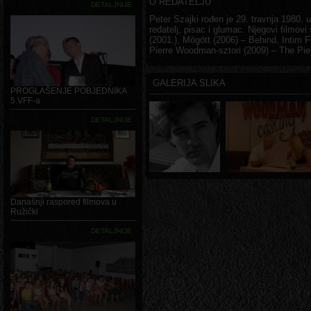
O REDATELJU
DETALJNIJE
Peter Szajki rođen je 29. travnja 1980. 
redatelj, pisac i glumac. Njegovi filmov
(2001.), Mögött (2006) – Behind, Intim F
Pierre Woodman-sztori (2009) – The Pi
GALERIJA SLIKA
PROGLAŠENJE POBJEDNIKA
5.VFF-a
DETALJNIJE
Današnji raspored filmova u
Ružički
DETALJNIJE