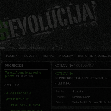
POČETNA
NOVOSTI
FESTIVAL
PROGRAM
RASPORED PROJEKCIJA
KOTLOVINA
/ KOTLOVINA
PROJEKCIJE
Terasa Agencije za vodne
KOTLOVINA
putove
, 24.08. (20:00)
GLAVNI PROGRAM (KONKURENCIJA)
> DU
FILM INFO
PROGRAM
Zemlja
Hrvatska
GLAVNI PROGRAM
Redatelj
Tomislav Radić
(KONKURENCIJA)
Glumci
Melita Jurišić, Suzana Nikolić, M
DUGI IGRANI FILMOVI