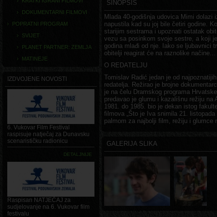
KRATKI IGRANI FILMOVI
SINOPSIS
DOKUMENTARNI FILMOVI
Mlada 40-godišnja udovica Mimi dolazi iz
napustila kad su joj bile četiri godine. 
POPRATNI PROGRAM
starijim sestrama i upoznati ostatak obit
SVIJET
vezu sa posinkom svoje sestre, a koji je
godina mlađi od nje. Iako se ljubavnici t
PLANET PARTNER: ZEMLJA
obitelji reagirat će na raznolike načine...
MATINEJE
O REDATELJU
Tomislav Radić jedan je od najpoznatijih
IZDVOJENE NOVOSTI
redatelja. Režirao je brojne dokumentar
je na čelu Dramskog programa Hrvatske 
predavao je glumu i kazališnu režiju na
1981. do 1985. bio je dekan istog fakult
filmova „Što je Iva snimila 21. listopad
palmom za najbolji film, režiju i glumce 
6. Vukovar Film Festival
raspisuje natječaj za Dunavsku
scenarističku radionicu
GALERIJA SLIKA
DETALJNIJE
Raspisan NATJEČAJ za
sudjelovanje na 6. Vukovar film
festivalu