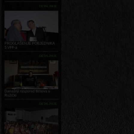
DETALJNIJE
PROGLAŠENJE POBJEDNIKA
5.VFF-a
DETALJNIJE
Današnji raspored filmova u
Ružički
DETALJNIJE