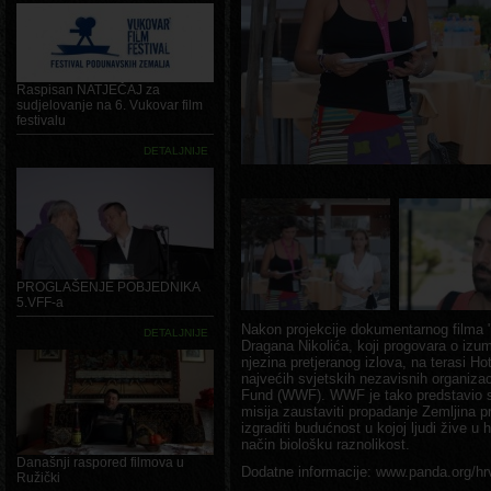
Raspisan NATJEČAJ za
sudjelovanje na 6. Vukovar film
festivalu
DETALJNIJE
PROGLAŠENJE POBJEDNIKA
5.VFF-a
Nakon projekcije dokumentarnog filma 
DETALJNIJE
Dragana Nikolića, koji progovara o izu
njezina pretjeranog izlova, na terasi Ho
najvećih svjetskih nezavisnih organizaci
Fund (WWF). WWF je tako predstavio sv
misija zaustaviti propadanje Zemljina pr
izgraditi budućnost u kojoj ljudi žive u 
način biološku raznolikost.
Današnji raspored filmova u
Dodatne informacije: www.panda.org/hr
Ružički