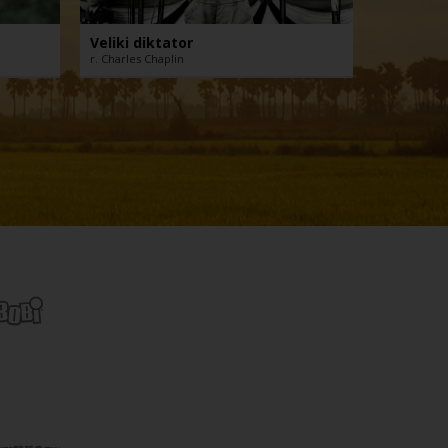
Veliki diktator
Svi znaju
r. Charles Chaplin
r. Asghar Fa