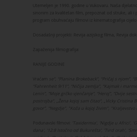
Utemeljen je 1990. godine u Vukovaru. Naša djelatnos
sinonim za kvalitetan film, prepoznat od struke, ali i 
program obuhvaćaju filmovi iz kinematografija cijelog
Dosadašnji projekti: Revija azijskog filma, Revija doku
Zapaženija filmografija:
RANIJE GODINE
Vraćam
se”, “Planina Brokeback”, “Pričaj s njom”, “
“Fahrenheit 9/11”, “Ničija zemlja”, “Kajmak i marm
Lenin”, “Moje grčko vjenčanje”, “Heroj”, “Dvije sestre
postrojba“, „Žena kojoj sam čitao“, „Vicky Cristina 
govor”,
“Negdje”, "Koža u kojoj živim", "Kraljevstvo
Podunavski filmovi:
'Taxidermia', 'Nigdje u Africi', 
dana', '12:8 Istočno od Bukurešta', 'Tvrd orah', 'Smr