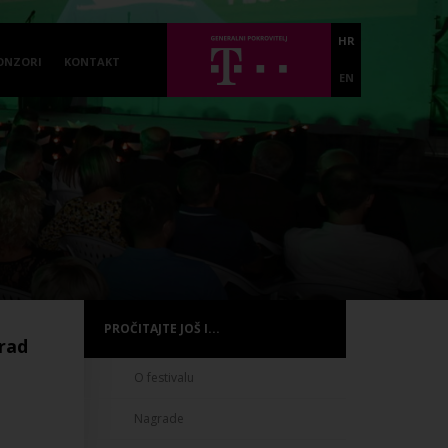
HR
ONZORI
KONTAKT
EN
PROČITAJTE JOŠ I...
grad
O festivalu
Nagrade