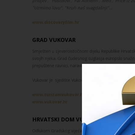
pridjev', 'Pustolovi', 'Pal Adrienn', 'Med', 'Priče iz 
"Uzmimo lovu", "Kruh naš svagdašnji"...
www.discoveryfilm.hr
GRAD VUKOVAR
Smješten u sjeveroistočnom dijelu Republike Hrvatske
svojih rijeka. Grad čudesnog suglasja europski snažn
prepuštene ravnici, naravi prirode i slavonskom podn
Vukovar je sjedište Vukovarsko-srijemske županije.
www.turizamvukovar.hr
www.vukovar.hr
HRVATSKI DOM VUKOVAR
Odlukom Gradskog vijeća od 15. veljače 2008., osnov