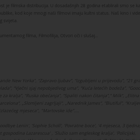
t je filmska distribucija. U dosadašnjih 28 godina etablirali smo se k
publike, kod koje mnogi naši filmovi imaju kultni status. Naš kino i vid
 svijeta.
mentarnog filma, Filmofilija, Otvori oči i slušaj...
Bande New Yorka”, “Zapravo ljubav”, “Izgubljeni u prijevodu”, “21 gr
elada”, “Vječni sjaj nepobjedivog uma”, “Kuća letećih bodeža”, “Goo
 za kralja”, “Ruska obećanja”, “Spaliti nakon čitanja”,“ Milk“, „Elitna
Barcelona“, „Slomljeni zagrljaji“, „Narednik James“,
“Biutiful”,
“Kralje
 izlazećeg mjeseca", "Martovske ide"....
'Goodbye Lenin', 'Sophie Scholl', 'Povratne boce', '4 mjeseca, 3 tjedna
t gospodina Lazarescua' , 'Služio sam engleskog kralja', 'Policijski,