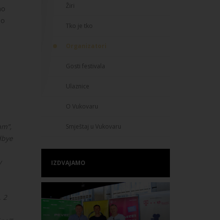
Žiri
ao
eo
Tko je tko
Organizatori
Gosti festivala
Ulaznice
O Vukovaru
am”,
Smještaj u Vukovaru
dbye
v
IZDVAJAMO
, 2