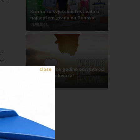
na'",
Krema sa svjetskih festivala u
najljepšem gradu na Dunavu!
08.08.2018.
ar
ve,
Close
12. VFF ove se godine održava od
23. do 26. kolovoza!
09.07.2018.