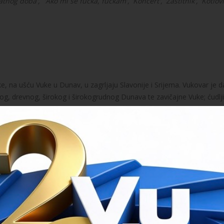
zlatnog doba', 'Ako mi se fućka, fućkam', 'Koncert', 'Zaštitnik', 'Kotlovi
, na ušću Vuke u Dunav, u zagrljaju Slavonije i Srijema. Vukovar je d
og, drevnog, širokog i širokogrudnog Dunava te zavičajne Vuke; ćudlji
eblju.
ana je kulturna institucija Hrvatski dom Vukovar. Obzirom na narav