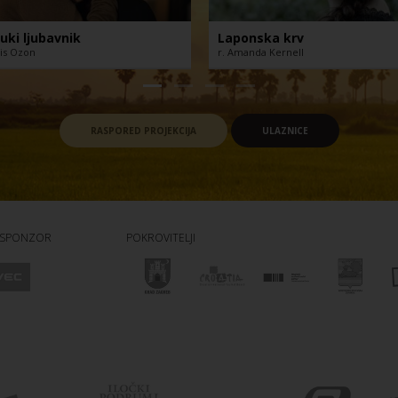
uki ljubavnik
Laponska krv
ois Ozon
r. Amanda Kernell
RASPORED PROJEKCIJA
ULAZNICE
 SPONZOR
POKROVITELJI