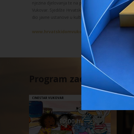
njezina djelovanja te na preporuku nadležnog minista
Vukovar. Sjedište Hrvatskog doma Vukovar je u Ulici 
dio javne ustanove u kulturi Hrvatski dom Vukovar.
www.hrvatskidomvukovar.hr
Program zadnjeg dana
/
CINESTAR VUKOVAR
VUKOVA
10:00 h