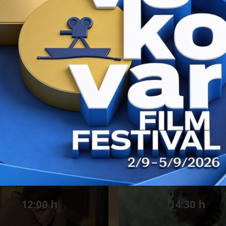
rstva, institucija mijenja ime u javnu ustanovu u kulturi Hrvatski dom
J.J. Strossmayera br.20. Tom odlukom je i Ružičkina kuća postala sast
/ 26.08.2018.
RSKA ADA
VUKOVARSKA ADA
12:00 h
14:30 h