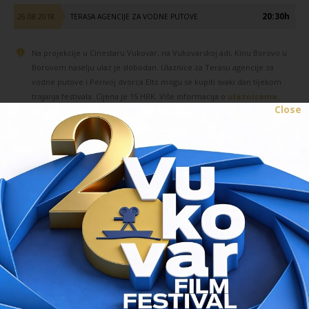
20:30h
26.08.2018.
TERASA AGENCIJE ZA VODNE PUTOVE
Na projekcije u Cinestaru Vukovar, na Vukovarskoj adi, Kinu Borovo u
Borovom naselju ulaz je slobodan. Ulaznice za Terasu agencije za
vodne putove i Perivoj dvorca Eltz mogu se kupiti svaki dan tijekom
trajanja festivala. Cijena je 15 HRK. Više informacija o
ulaznicama
.
Close
CICA MACA
LACRIMOSA
PRETHODNI FILM
SLJEDEĆI FILM
Program zadnjeg dana
// 26.08.2018.
CINESTAR VUKOVAR