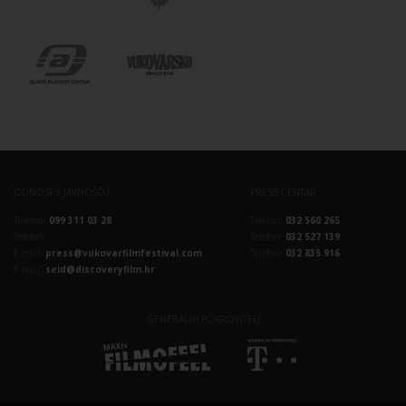
ODNOSI S JAVNOŠĆU
PRESS CENTAR
Telefon:
099 311 03 28
Telefon:
032 560 265
Telefon:
Telefon:
032 527 139
E-mail:
press@vukovarfilmfestival.com
Telefon:
032 835 916
E-mail:
seid@discoveryfilm.hr
GENERALNI POKROVITELJ