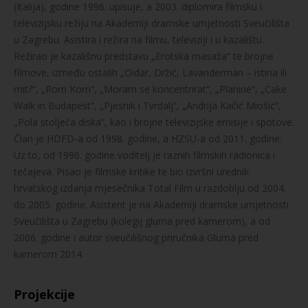
(Italija), godine 1996. upisuje, a 2003. diplomira filmsku i
televizijsku režiju na Akademiji dramske umjetnosti Sveučilišta
u Zagrebu. Asistira i režira na filmu, televiziji i u kazalištu.
Režirao je kazališnu predstavu „Erotska masaža“ te brojne
filmove, između ostalih „Oidar, Držić, Lavanderman – istina ili
mit?“, „Rom Kom“, „Moram se koncentrirat“, „Planine“, „Cake
Walk in Budapest“, „Pjesnik i Tvrdalj“, „Andrija Kačić Miošić“,
„Pola stoljeća diska“, kao i brojne televizijske emisije i spotove.
Član je HDFD-a od 1998. godine, a HZSU-a od 2011. godine.
Uz to, od 1996. godine voditelj je raznih filmskih radionica i
tečajeva. Pisao je filmske kritike te bio izvršni urednik
hrvatskog izdanja mjesečnika Total Film u razdoblju od 2004.
do 2005. godine. Asistent je na Akademiji dramske umjetnosti
Sveučilišta u Zagrebu (kolegij gluma pred kamerom), a od
2006. godine i autor sveučilišnog priručnika Gluma pred
kamerom 2014.
Projekcije