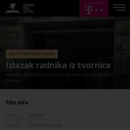
KRATKOMETRAŽNI IGRANI
Izlazak radnika iz tvornice
Izlazak radnika iz tvornice / Workers Leaving the
Factory
Film info
Zemlja:
Hrvatska
Redatelj:
Zvonimir Rumboldt