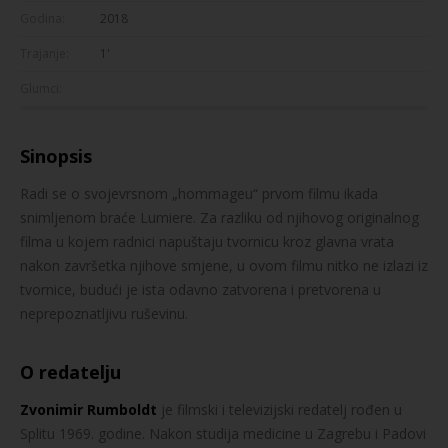
Godina:
2018
Trajanje:
1'
Glumci:
Sinopsis
Radi se o svojevrsnom „hommageu“ prvom filmu ikada
snimljenom braće Lumiere. Za razliku od njihovog originalnog
filma u kojem radnici napuštaju tvornicu kroz glavna vrata
nakon završetka njihove smjene, u ovom filmu nitko ne izlazi iz
tvornice, budući je ista odavno zatvorena i pretvorena u
neprepoznatljivu ruševinu.
O redatelju
Zvonimir Rumboldt
je filmski i televizijski redatelj rođen u
Splitu 1969. godine. Nakon studija medicine u Zagrebu i Padovi