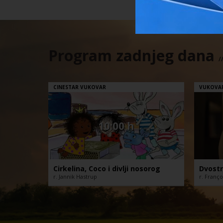
Program zadnjeg dana
/
CINESTAR VUKOVAR
VUKOVA
10:00 h
Cirkelina, Coco i divlji nosorog
Dvostr
r. Jannik Hastrup
r. Franç