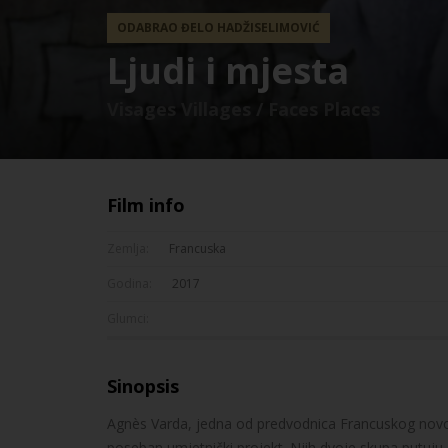
ODABRAO ĐELO HADŽISELIMOVIĆ
Ljudi i mjesta
Visages Villages / Faces Places
Film info
Zemlja:
Francuska
Godina:
2017
Glumci:
Sinopsis
Agnès Varda, jedna od predvodnica Francuskog novog va
poseban umjetnički projekt. Njih dvoje skupa put