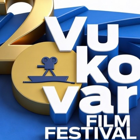
21
nu Borovo u Borovom naselju ulaz je slobodan. Ulaznice za Terasu agencije za vodne
m trajanja festivala. Cijena je 15 HRK. Više informacija o
ulaznicama
.
ZEMLJA: JEDAN ČUDESAN DAN
SLJEDEĆI FILM