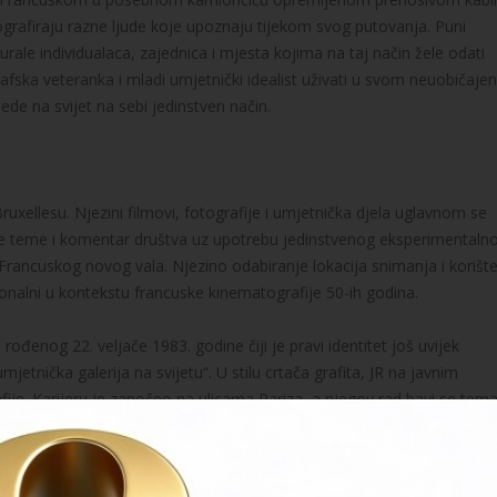
ografiraju razne ljude koje upoznaju tijekom svog putovanja. Puni
urale individualaca, zajednica i mjesta kojima na taj način žele odati
afska veteranka i mladi umjetnički idealist uživati u svom neuobičaj
lede na svijet na sebi jedinstven način.
uxellesu. Njezini filmovi, fotografije i umjetnička djela uglavnom se
čke teme i komentar društva uz upotrebu jedinstvenog eksperimentaln
 Francuskog novog vala. Njezino odabiranje lokacija snimanja i korišt
onalni u kontekstu francuske kinematografije 50-ih godina.
đenog 22. veljače 1983. godine čiji je pravi identitet još uvijek
jetnička galerija na svijetu“. U stilu crtača grafita, JR na javnim
afije. Karijeru je započeo na ulicama Pariza, a njegov rad bavi se te