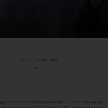
Redatelj:
J.R. i Agnès Varda
Trajanje:
94'
la i profesionalni fotograf i zidni slikar J.R. zajedno se upuštaju u
uju Francuskom u posebnom kamiončiću opremljenom prenosivom kab