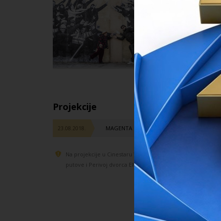
Projekcije
MAGENTA 1 VUKOVAR WATERBUS
23.08.2018.
Na projekcije u Cinestaru Vukovar, na Vukovarskoj adi, Ki
putove i Perivoj dvorca Eltz mogu se kupiti svaki dan tijeko