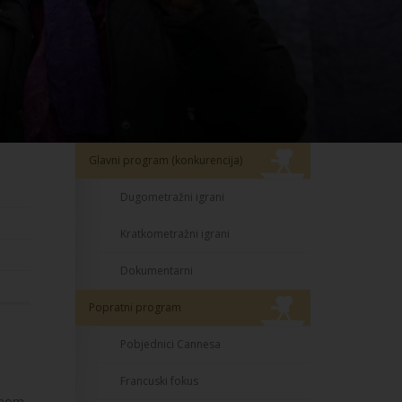
Glavni program (konkurencija)
Dugometražni igrani
Kratkometražni igrani
Dokumentarni
Popratni program
Pobjednici Cannesa
Francuski fokus
inom