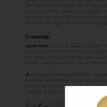
za fotografiranje i ostalom opremom za print te fot
inspiracije, oni kreiraju posebne velike fotografske m
počast i priznanje. Putem će ova iskusna kinematogr
prijateljstvu dok razgovaraju i razotkrivaju svoje pog
O redatelju
Agnès Varda
rođena je 30. svibnja 1928. godine u Br
fokusiraju na dokumentaristički realizam, feministi
stila. Smatra ju se jednom od ključnih figura razvoja
neprofesionalnih glumaca bili su iznimno nekonvenci
JR
je pseudonim za francuskog fotografa i umjetnika ro
nepotvrđen. Vodi se filozofijom da je ulica „najveća um
površinama postavlja svoje velike crno-bijele fotogr
predanosti, slobode, identiteta i granica.