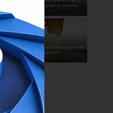
Krema sa svjetskih festivala u
najljepšem gradu na Dunavu!
08.08.2018.
12. VFF ove se godine održava od
23. do 26. kolovoza!
09.07.2018.
:30h