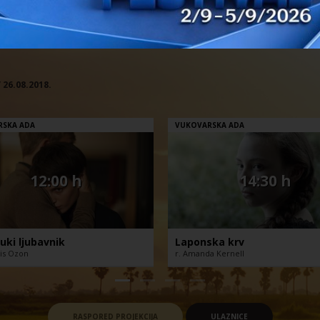
/ 26.08.2018.
RSKA ADA
VUKOVARSKA ADA
12:00 h
14:30 h
uki ljubavnik
Laponska krv
ois Ozon
r. Amanda Kernell
RASPORED PROJEKCIJA
ULAZNICE