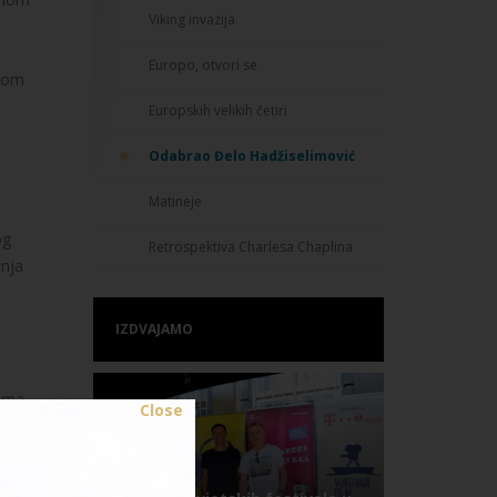
Viking invazija
Europo, otvori se
enom
Europskih velikih četiri
Odabrao Đelo Hadžiselimović
Matineje
og
Retrospektiva Charlesa Chaplina
enja
IZDVAJAMO
mama
Close