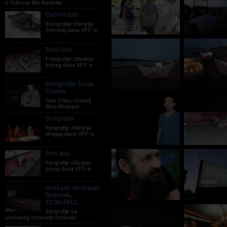
6.Vukovar film festivala
Četvrti dan
Fotografije zbivanja
četvrtog dana VFF-a
Treći dan
Fotografije zbivanja
trećeg dana VFF-a
Fotografije Dana
Chisua
Dan Chisu redatelj
filma Medvjed
Drugi dan
fotografije zbivanja
drugog dana VFF-a
Prvi dan
fotografije zbivanja
prvog dana VFF-a
Svečano otvaranje
festivala,
22.08.2012.
fotografije sa
svečanog otvaranja festivala