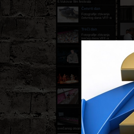
6.Vukovar film festivala
Četvrti dan
Fotografije zbivanja
četvrtog dana VFF-a
Treći dan
Fotografije zbivanja
trećeg dana VFF-a
Fotografije Dana
Chisua
Dan Chisu redatelj
filma Medvjed
Drugi dan
fotografije zbivanja
drugog dana VFF-a
Prvi dan
fotografije zbivanja
prvog dana VFF-a
Svečano otvaranje
festivala,
22.08.2012.
fotografije sa
svečanog otvaranja festivala