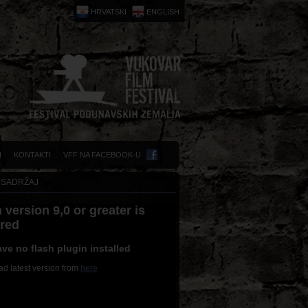
HRVATSKI
ENGLISH
I
KONTAKTI
VFF NA FACEBOOK-U
 SADRŽAJ
 version 9,0 or greater is
ired
ve no flash plugin installed
d latest version from
here