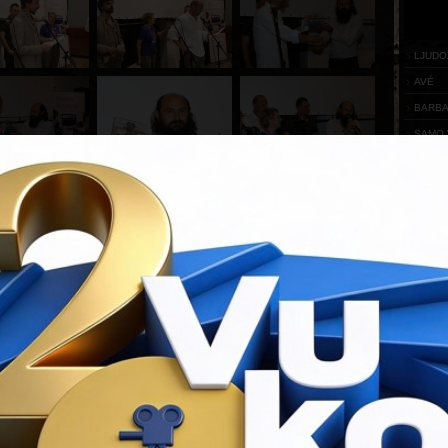
LJUDO
AVÉ
BARB
SAMO 
IZA B
PARTN
Flash
requ
You ha
Downloa
KONT