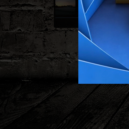
Nulti dan
Pripreme lokacija,
pressica u Vukovaru,
zagrijavanje
VIDI SVE GALERIJE