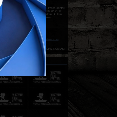
Sve informacije možete dobiti u Press centru
Vukovar Film Festivala, od 22.08. do 26.08.
(od 09h do 18h) u Hrvatskom domu kulture,
Strossmayerova 20, 32000 Vukov
Telefon:
+385 (0)32 450 022
Telefon:
+385 (0)32 450 020
Telefon:
+385 (0)32 450 033
Telefon:
+385 (0)32 450 034
Faks:
+385 (0)32 440 035
E-mail:
press@vukovarfilmfestival.com
ONLINE KONTAKT
NJI FESTIVALI