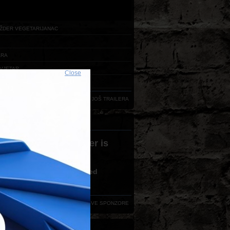
ŽDER VEGETARIJANAC
ARA
VJETAR
Close
RDA
UČITAJ JOŠ TRAILERA
ERI FESTIVALA
 version 3,0 or greater is
ired
ve no flash plugin installed
d latest version from
here
VIDI SVE SPONZORE
AKT