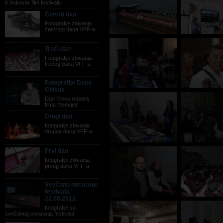
6.Vukovar film festivala
Četvrti dan
Fotografije zbivanja
četvrtog dana VFF-a
Treći dan
Fotografije zbivanja
trećeg dana VFF-a
Fotografije Dana
Chisua
Dan Chisu redatelj
filma Medvjed
Drugi dan
fotografije zbivanja
drugog dana VFF-a
Prvi dan
fotografije zbivanja
prvog dana VFF-a
Svečano otvaranje
festivala,
22.08.2012.
fotografije sa
svečanog otvaranja festivala