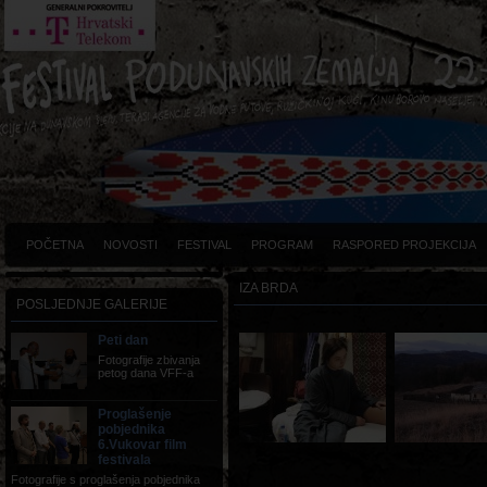
POČETNA
NOVOSTI
FESTIVAL
PROGRAM
RASPORED PROJEKCIJA
IZA BRDA
POSLJEDNJE GALERIJE
Peti dan
Fotografije zbivanja
petog dana VFF-a
Proglašenje
pobjednika
6.Vukovar film
festivala
Fotografije s proglašenja pobjednika