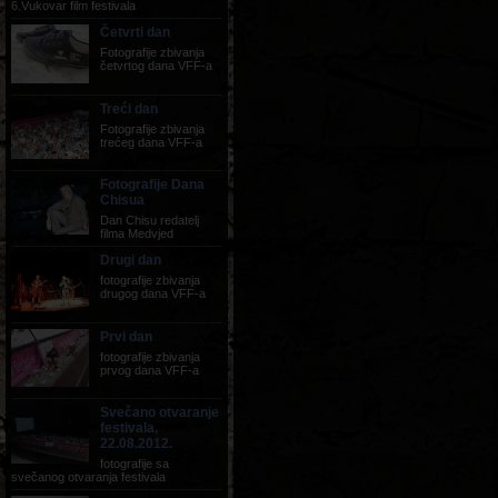
6.Vukovar film festivala
Četvrti dan
Fotografije zbivanja
četvrtog dana VFF-a
Treći dan
Fotografije zbivanja
trećeg dana VFF-a
Fotografije Dana
Chisua
Dan Chisu redatelj
filma Medvjed
Drugi dan
fotografije zbivanja
drugog dana VFF-a
Prvi dan
fotografije zbivanja
prvog dana VFF-a
Svečano otvaranje
festivala,
22.08.2012.
fotografije sa
svečanog otvaranja festivala