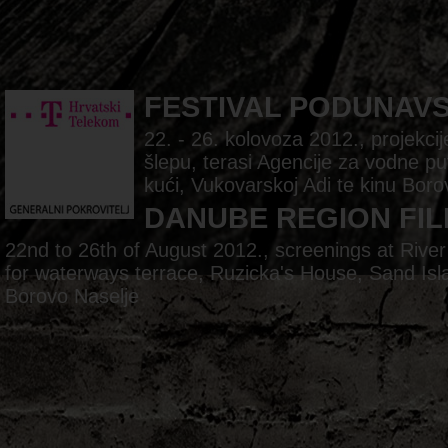
FESTIVAL PODUNAV
22. - 26. kolovoza 2012., projekc
šlepu, terasi Agencije za vodne pu
kući, Vukovarskoj Adi te kinu Boro
DANUBE REGION FIL
22nd to 26th of August 2012., screenings at Rive
for waterways terrace, Ruzicka's House, Sand Is
Borovo Naselje