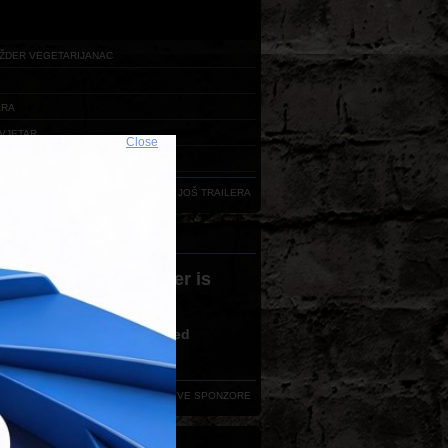
ŽDER VEGETARIJANAC
ARA
VJETAR
Close
RDA
UČITAJ JOŠ TRAILERA
ERI FESTIVALA
 version 3,0 or greater is
ired
ve no flash plugin installed
d latest version from
here
VIDI SVE SPONZORE
AKT