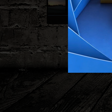
Nulti dan
Pripreme lokacija,
pressica u Vukovaru,
zagrijavanje
VIDI SVE GALERIJE