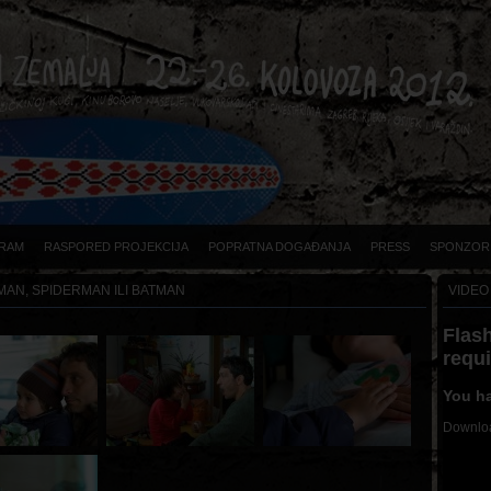
RAM
RASPORED PROJEKCIJA
POPRATNA DOGAĐANJA
PRESS
SPONZOR
AN, SPIDERMAN ILI BATMAN
VIDEO
Flash
requ
You ha
Downloa