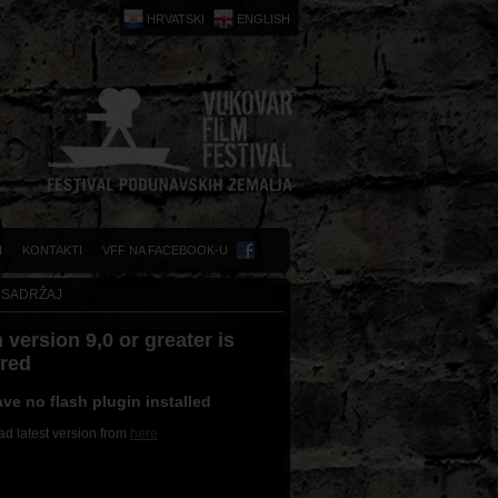
HRVATSKI
ENGLISH
I
KONTAKTI
VFF NA FACEBOOK-U
 SADRŽAJ
 version 9,0 or greater is
ired
ve no flash plugin installed
d latest version from
here