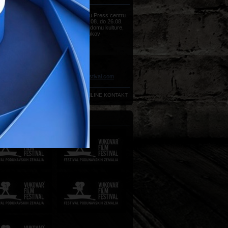
Sve informacije možete dobiti u Press centru
Vukovar Film Festivala, od 22.08. do 26.08.
(od 09h do 18h) u Hrvatskom domu kulture,
Strossmayerova 20, 32000 Vukov
Telefon:
+385 (0)32 450 022
Telefon:
+385 (0)32 450 020
Telefon:
+385 (0)32 450 033
Telefon:
+385 (0)32 450 034
Faks:
+385 (0)32 440 035
E-mail:
press@vukovarfilmfestival.com
ONLINE KONTAKT
NJI FESTIVALI