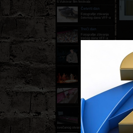
6.Vukovar film festivala
Četvrti dan
Fotografije zbivanja
četvrtog dana VFF-a
Treći dan
Fotografije zbivanja
trećeg dana VFF-a
Fotografije Dana
Chisua
Dan Chisu redatelj
filma Medvjed
Drugi dan
fotografije zbivanja
drugog dana VFF-a
Prvi dan
fotografije zbivanja
prvog dana VFF-a
Svečano otvaranje
festivala,
22.08.2012.
fotografije sa
svečanog otvaranja festivala