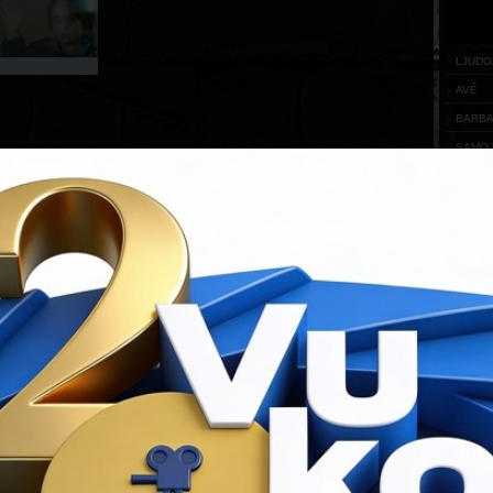
LJUDO
AVÉ
BARB
SAMO 
IZA B
PARTN
Flash
requ
You ha
Downloa
KONT