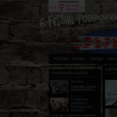
POČETNA
NOVOSTI
FESTIVAL
PROG
SUPERM
POSLJEDNJE GALERIJE
Peti dan
Fotografije zbivanja
petog dana VFF-a
Proglašenje
pobjednika
6.Vukovar film
festivala
Fotografije s proglašenja pobjednika