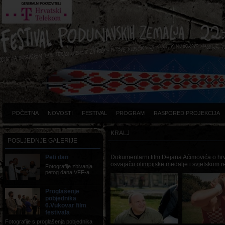
POČETNA
NOVOSTI
FESTIVAL
PROGRAM
RASPORED PROJEKCIJA
KRALJ
POSLJEDNJE GALERIJE
Peti dan
Dokumentarni film Dejana Aćimovića o hrv
osvajaču olimpijske medalje i svjetskom r
Fotografije zbivanja
petog dana VFF-a
Proglašenje
pobjednika
6.Vukovar film
festivala
Fotografije s proglašenja pobjednika