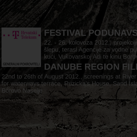
FESTIVAL PODUNAV
22. - 26. kolovoza 2012., projekc
šlepu, terasi Agencije za vodne pu
kući, Vukovarskoj Adi te kinu Boro
DANUBE REGION FIL
22nd to 26th of August 2012., screenings at Rive
for waterways terrace, Ruzicka's House, Sand Is
Borovo Naselje