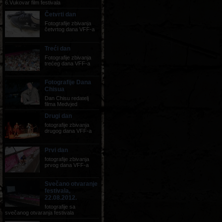
6.Vukovar film festivala
Četvrti dan
Fotografije zbivanja
četvrtog dana VFF-a
Treći dan
Fotografije zbivanja
trećeg dana VFF-a
Fotografije Dana
Chisua
Dan Chisu redatelj
filma Medvjed
Drugi dan
fotografije zbivanja
drugog dana VFF-a
Prvi dan
fotografije zbivanja
prvog dana VFF-a
Svečano otvaranje
festivala,
22.08.2012.
fotografije sa
svečanog otvaranja festivala