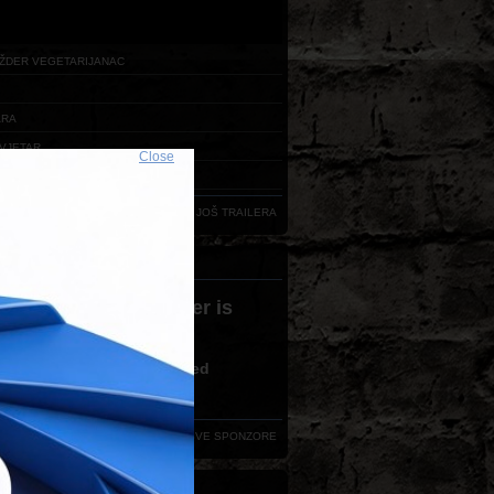
ŽDER VEGETARIJANAC
ARA
VJETAR
Close
RDA
UČITAJ JOŠ TRAILERA
ERI FESTIVALA
 version 3,0 or greater is
ired
ve no flash plugin installed
d latest version from
here
VIDI SVE SPONZORE
AKT