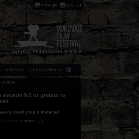
HRVATSKI
ENGLISH
I
KONTAKTI
VFF NA FACEBOOK-U
 SADRŽAJ
 version 9,0 or greater is
ired
ve no flash plugin installed
d latest version from
here