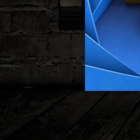
Nulti dan
Pripreme lokacija,
pressica u Vukovaru,
zagrijavanje
VIDI SVE GALERIJE