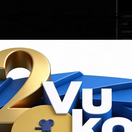
LJUDO
AVÉ
BARB
SAMO 
IZA B
PARTN
Flash
requ
You ha
Downloa
KONT