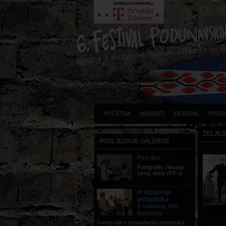
POČETNA
NOVOSTI
FESTIVAL
PROG
ŽELJEZ
POSLJEDNJE GALERIJE
Peti dan
Fotografije zbivanja
petog dana VFF-a
Proglašenje
pobjednika
6.Vukovar film
festivala
Fotografije s proglašenja pobjednika