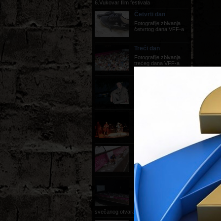
6.Vukovar film festivala
Četvrti dan
Fotografije zbivanja
četvrtog dana VFF-a
Treći dan
Fotografije zbivanja
trećeg dana VFF-a
Fotografije Dana
Chisua
Dan Chisu redatelj
filma Medvjed
Drugi dan
fotografije zbivanja
drugog dana VFF-a
Prvi dan
fotografije zbivanja
prvog dana VFF-a
Svečano otvaranje
festivala,
22.08.2012.
fotografije sa
svečanog otvaranja festivala