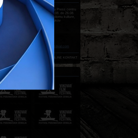
Sve informacije možete dobiti u Press centru
Vukovar Film Festivala, od 22.08. do 26.08.
(od 09h do 18h) u Hrvatskom domu kulture,
Strossmayerova 20, 32000 Vukov
Telefon:
+385 (0)32 450 022
Telefon:
+385 (0)32 450 020
Telefon:
+385 (0)32 450 033
Telefon:
+385 (0)32 450 034
Faks:
+385 (0)32 440 035
E-mail:
press@vukovarfilmfestival.com
ONLINE KONTAKT
NJI FESTIVALI