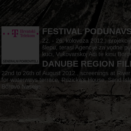
FESTIVAL PODUNAV
22. - 26. kolovoza 2012., projekc
šlepu, terasi Agencije za vodne pu
kući, Vukovarskoj Adi te kinu Boro
DANUBE REGION FIL
22nd to 26th of August 2012., screenings at Rive
for waterways terrace, Ruzicka's House, Sand Is
Borovo Naselje