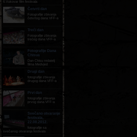
6.Vukovar film festivala
Četvrti dan
Fotografije zbivanja
četvrtog dana VFF-a
Treći dan
Fotografije zbivanja
trećeg dana VFF-a
Fotografije Dana
Chisua
Dan Chisu redatelj
filma Medvjed
Drugi dan
fotografije zbivanja
drugog dana VFF-a
Prvi dan
fotografije zbivanja
prvog dana VFF-a
Svečano otvaranje
festivala,
22.08.2012.
fotografije sa
svečanog otvaranja festivala