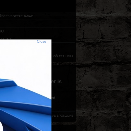
ŽDER VEGETARIJANAC
ARA
VJETAR
Close
RDA
UČITAJ JOŠ TRAILERA
ERI FESTIVALA
 version 3,0 or greater is
ired
ve no flash plugin installed
d latest version from
here
VIDI SVE SPONZORE
AKT