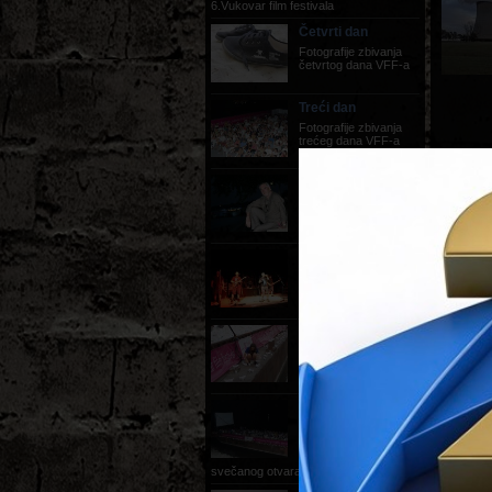
6.Vukovar film festivala
Četvrti dan
Fotografije zbivanja
četvrtog dana VFF-a
Treći dan
Fotografije zbivanja
trećeg dana VFF-a
Fotografije Dana
Chisua
Dan Chisu redatelj
filma Medvjed
Drugi dan
fotografije zbivanja
drugog dana VFF-a
Prvi dan
fotografije zbivanja
prvog dana VFF-a
Svečano otvaranje
festivala,
22.08.2012.
fotografije sa
svečanog otvaranja festivala