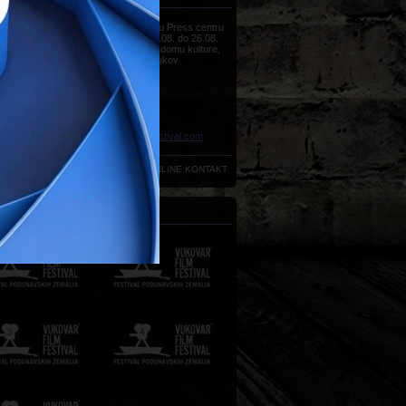
Sve informacije možete dobiti u Press centru
Vukovar Film Festivala, od 22.08. do 26.08.
(od 09h do 18h) u Hrvatskom domu kulture,
Strossmayerova 20, 32000 Vukov
Telefon:
+385 (0)32 450 022
Telefon:
+385 (0)32 450 020
Telefon:
+385 (0)32 450 033
Telefon:
+385 (0)32 450 034
Faks:
+385 (0)32 440 035
E-mail:
press@vukovarfilmfestival.com
ONLINE KONTAKT
NJI FESTIVALI