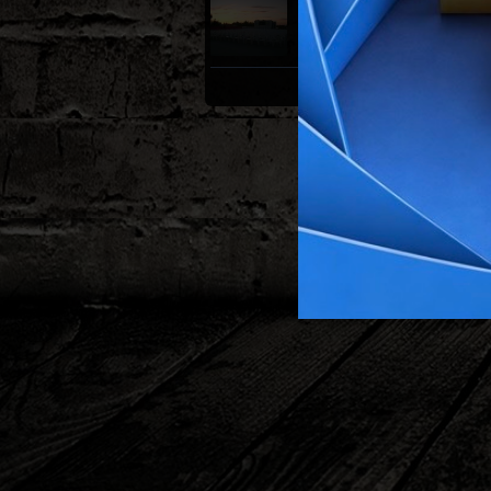
Nulti dan
Pripreme lokacija,
pressica u Vukovaru,
zagrijavanje
VIDI SVE GALERIJE