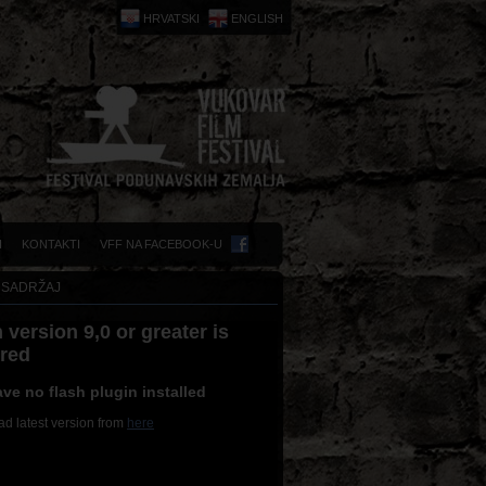
HRVATSKI
ENGLISH
I
KONTAKTI
VFF NA FACEBOOK-U
 SADRŽAJ
 version 9,0 or greater is
ired
ve no flash plugin installed
d latest version from
here