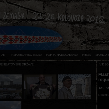
RAM
RASPORED PROJEKCIJA
POPRATNA DOGAĐANJA
PRESS
SPONZOR
JENE ATOMSKE DRŽAVE
VIDEO
Flash
requ
You ha
Downloa