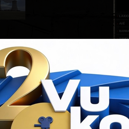
LJUDO
AVÉ
BARB
SAMO 
IZA B
PARTN
Flash
requ
You ha
Downloa
KONT