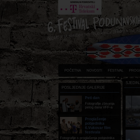
POČETNA
NOVOSTI
FESTIVAL
PROG
SJEDIN
POSLJEDNJE GALERIJE
Peti dan
Fotografije zbivanja
petog dana VFF-a
Proglašenje
pobjednika
6.Vukovar film
festivala
Fotografije s proglašenja pobjednika