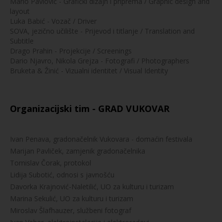
Mario Pavlović - Grafički dizajn i priprema / Graphic design and
layout
Luka Babić - Vozač / Driver
SOVA, jezično učilište - Prijevod i titlanje / Translation and
Subtitle
Drago Prahin - Projekcije / Screenings
Dario Njavro, Nikola Grejza - Fotografi / Photographers
Bruketa & Žinić - Vizualni identitet / Visual Identity
Organizacijski tim - GRAD VUKOVAR
Ivan Penava, gradonačelnik Vukovara - domaćin festivala
Marijan Pavliček, zamjenik gradonačelnika
Tomislav Čorak, protokol
Lidija Subotić, odnosi s javnošću
Davorka Krajnović-Naletilić, UO za kulturu i turizam
Marina Sekulić, UO za kulturu i turizam
Miroslav Šlafhauzer, službeni fotograf