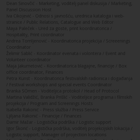
Dean Sinovčić - Marketing, voditelj panel diskusija / Marketing,
Panel Discussion Host
Iva Cikojević - Odnosi s javnošću, urednica kataloga i web-
stranice / Public Relations, Catalogue and Web Editor
Maya Paleček - Ured za goste, print koordinatorica /
Hospitality, Print coordinator
Andrea Tomljenović - Koordinatorica projekcija / Screeenings
Coordinator
Želimir Sablić - Koordinator evenata i volontera / Event and
Volunteer coordinator
Maja Jakumetović - Koordinatorica blagajne, financije / Box
office coordinator, Finances
Petra Kunst - Koordinatorica festivalskih radionica i događanja
/ Festival workshops and special events Coordinator
Branka SÖmen - Voditeljica protokol / Head of Protocol
Martina Validžić, Branka Prišlić - Voditeljice programa i filmskih
projekcija / Program and Screenings Hosts
Isabella Rakonić - Press služba / Press Service
Ljiljana Rakonić - Financije / Finances
Damir Mažar - Logistička podrška / Logistic support
Igor Škorić - Logistička podrška, voditelj projekcijskih lokacija /
Logistic support, Manager of projection locations