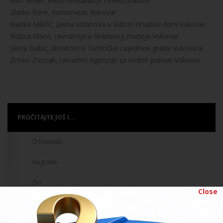
Ivan Veber, elektroinstalacije i elektroradovi
Zlatko Gere, Komunalac Vukovar
Ivanka Miličić, Javna ustanova u kulturi Hrvatski dom Vukovar
Ružica Marić, ravnateljica Gradskog muzeja Vukovar
Jasna Babić, direktorica Turističke zajednice grada Vukovara
Zrinko Zvocak, ravnatelj Agencije za vodne putove Vukovar
PROČITAJTE JOŠ I...
O festivalu
Nagrade
Žiri
Close
Tko je tko