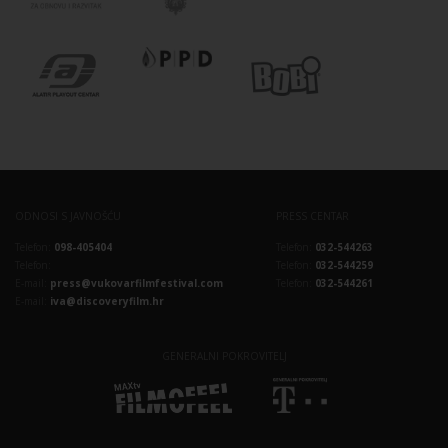
ODNOSI S JAVNOŠĆU
PRESS CENTAR
Telefon:
098-405404
Telefon:
032-544263
Telefon:
Telefon:
032-544259
E-mail:
press@vukovarfilmfestival.com
Telefon:
032-544261
E-mail:
iva@discoveryfilm.hr
GENERALNI POKROVITELJ