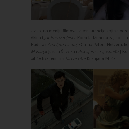
Uz to, na meniju filmova iz konkurencije koji se bor
Akina i
Jupiterov mjesec
Kornela Mundrucza, koji su 
Hadera i
Ana ljubavi moja
Calina Petera Netzera, ko
Masaryk
Juliusa Ševčika i
Rekvijem za gospođu
J Boj
bit će hvaljeni film
Mrtve ribe
Kristijana Milića.