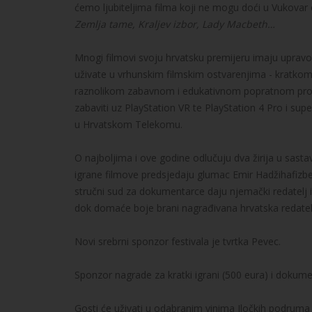
ćemo ljubiteljima filma koji ne mogu doći u Vukovar 
Zemlja tame, Kraljev izbor, Lady Macbeth…
Mnogi filmovi svoju hrvatsku premijeru imaju upravo
uživate u vrhunskim filmskim ostvarenjima - kratko
raznolikom zabavnom i edukativnom popratnom prog
zabaviti uz PlayStation VR te PlayStation 4 Pro i supe
u Hrvatskom Telekomu.
O najboljima i ove godine odlučuju dva žirija u sasta
igrane filmove predsjedaju glumac Emir Hadžihafizbeg
stručni sud za dokumentarce daju njemački redatelj 
dok domaće boje brani nagrađivana hrvatska redatelj
Novi srebrni sponzor festivala je tvrtka Pevec.
Sponzor nagrade za kratki igrani (500 eura) i dokume
Gosti će uživati u odabranim vinima Iločkih podruma i 