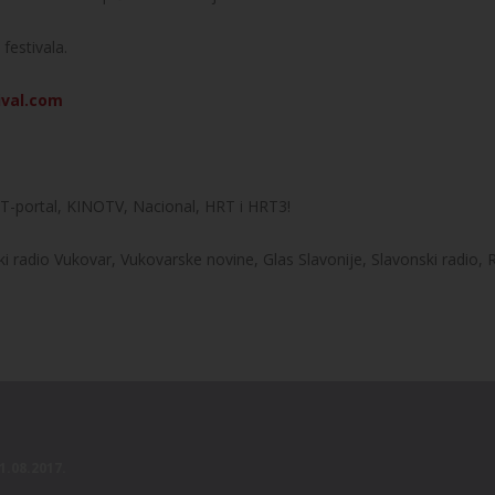
festivala.
ival.com
M, T-portal, KINOTV, Nacional, HRT i HRT3!
ski radio Vukovar, Vukovarske novine, Glas Slavonije, Slavonski radio, 
21.08.2017.