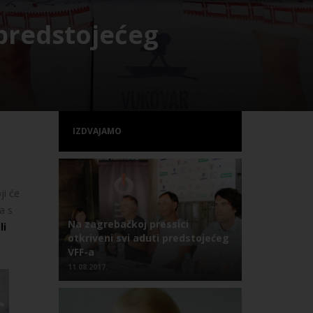
 predstojećeg
IZDVAJAMO
oji će
a s
Na zagrebačkoj pressici
li
otkriveni svi aduti predstojećeg
VFF-a
11.08.2017.