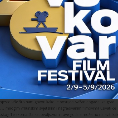
anje
redateljskog para Karin Steinberger i Marcusa Vettera istražuje s
 zatvoru zbog umorstva, a njihov film pokazuje da je Soring vjerojatn
 tri invalida koji su u potrazi za (seksualnom) ljubavi, dok u austrijs
je život svoje pratete za koju saznaje da je bila poznata KGB-špijunk
u je dokumentarac
Prljave igre
njemačkog novinara Benjamina Besta ko
 nadalje, što je tek djelić dox-kolača koji se natječu za nagrade
i' svakog dana u klimatiziranom Cinestaru od 18:15, uz razgovore s
amo po izvrsnim filmovima već i noćnoj zabavi u kojoj sudjeluju broj
 na terasi shopping malla Golubica, a donosi koncerte tri sjajna hrvat
re proteći u plesnim ritmovima poznatih DJ-eva, Alena Balena, Tome R
pali u 23 sata.
 filmski festival, kontinuirano od njegovog prvog izdanja. U ovih 11
onosi sve više sjajnih naslova za sve kategorije filmofila. Vjerujemo ka
 mjesto više što nam govori kako je posrijedi važan događaj za grad
sti. U mnogim vrhunskim svjetskim i nagrađivanim filmovima uživati će
a Hrvatskog Telekoma. Sa zadovoljstvom i ove godine možemo najaviti ka