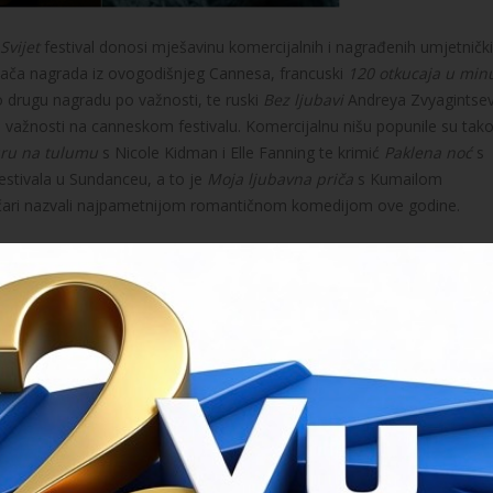
Svijet
festival donosi mješavinu komercijalnih i nagrađenih umjetničk
ajača nagrada iz ovogodišnjeg Cannesa, francuski
120 otkucaja u minu
o drugu nagradu po važnosti, te ruski
Bez ljubavi
Andreya Zvyagintse
 po važnosti na canneskom festivalu. Komercijalnu nišu popunile su tak
uru na tulumu
s Nicole Kidman i Elle Fanning te krimić
Paklena noć
s
estivala u Sundanceu, a to je
Moja ljubavna priča
s Kumailom
itičari nazvali najpametnijom romantičnom komedijom ove godine.
jih skandinavskih filmova u programu
Viking invazija
i francuskih u
uspješan program uveden prošle godine, a to su komercijalni dokument
, a za festival ih je birao Đelo Hadžiselimović. Ti filmovi prikazuju se 
. Taj će program ujedno biti i najava za skorašnji početak emitiranja
elo Hadžiselimović.
ne zaostaju kvalitetom za onima koje je odabrao Đelo Hadžiselimović
ijun dolara
redatelja Roberta Zubera prati slučaj „Nore fore“, djevojči
enuli u privatnu istragu tražeći odgovor gdje je novac koji se prikuplja