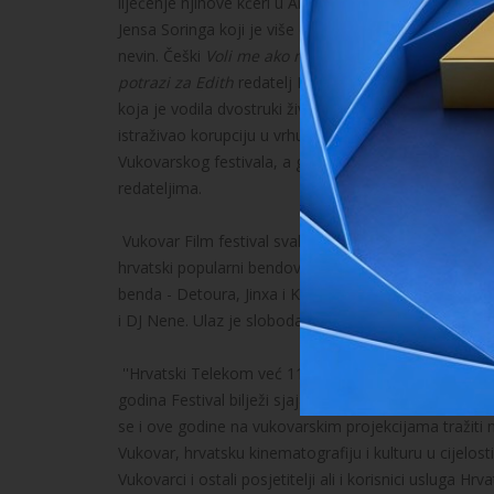
liječenje njihove kćeri u Americi. Njemački dox
Obeć
Jensa Soringa koji je više od 30 godina u američkom
nevin. Češki
Voli me ako možeš
kamerom slijedi život
potrazi za Edith
redatelj Peter Stephen Jungk istražu
koja je vodila dvostruki život. Za ljubitelje sporta t
istraživao korupciju u vrhunskom sportu, od nogometa
Vukovarskog festivala, a gledatelji će ih moći 'kušat
redateljima.
Vukovar Film festival svake je godine prepoznat ne s
hrvatski popularni bendovi. Ove godine party zona je
benda - Detoura, Jinxa i Kojota, dok će ostale veče
i DJ Nene. Ulaz je slobodan, a glazba se svaku večer 
''Hrvatski Telekom već 11 godina podržava Vukovarski
godina Festival bilježi sjajan rast, te svake godine d
se i ove godine na vukovarskim projekcijama tražiti
Vukovar, hrvatsku kinematografiju i kulturu u cijelo
Vukovarci i ostali posjetitelji ali i korisnici uslug