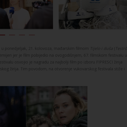
ren u ponedjeljak, 21. kolovoza, mađarskim filmom
Tijelo i duša
(
Testrő
 premijeri jer je film pobijedio na ovogodišnjem, 67. filmskom festivalu u
stivalu osvojio je nagradu za najbolji film po izboru FIPRESCI žirija
skog žirija. Tim povodom, na otvorenje vukovarskog festivala stiže i