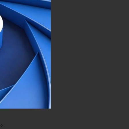
lučaj
o
kom
U
a
ji je
ni
ska
icova
ko će
ko