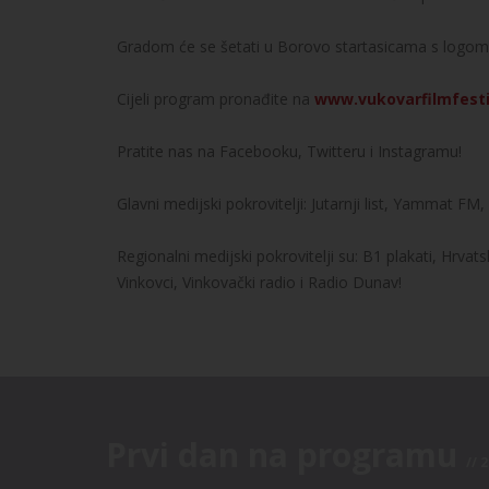
Gradom će se šetati u Borovo startasicama s logom 
Cijeli program pronađite na
www.vukovarfilmfest
Pratite nas na Facebooku, Twitteru i Instagramu!
Glavni medijski pokrovitelji: Jutarnji list, Yammat F
Regionalni medijski pokrovitelji su: B1 plakati, Hrvat
Vinkovci, Vinkovački radio i Radio Dunav!
Prvi dan na programu
// 