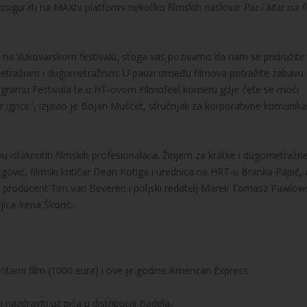
osigurati na MAXtv platformi nekoliko filmskih naslova:
Pat i Mat na f
 na Vukovarskom festivalu, stoga vas pozivamo da nam se pridružite 
metražnim i dugometražnim. U pauzi između filmova potražite zabavu
ramu Festivala te u HT-ovom Filmofeel korneru gdje ćete se moći
r igrice'', izjavio je Bojan Mušćet, stručnjak za korporativne komunika
vu istaknutih filmskih profesionalaca. Žirijem za kratke i dugometražn
ović, filmski kritičar Dean Kotiga i urednica na HRT-u Branka Papić, 
i producent Tim van Beveren i poljski redatelj Marek Tomasz Pawlows
ica Irena Škorić.
ntarni film (1000 eura) i ove je godine American Express.
nazdraviti uz pića u distribuciji Badela.