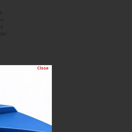
ih
ti
va
ođer
Close
arni
na
 i
ce
o za