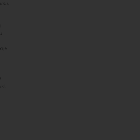
ilmu,
i
 u
cije
e
a
ki,