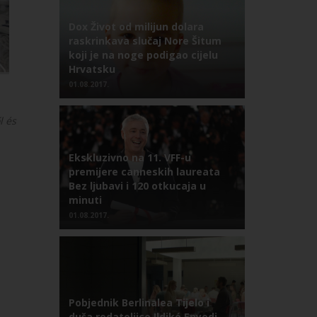
Dox Život od milijun dolara
raskrinkava slučaj Nore Šitum
koji je na noge podigao cijelu
Hrvatsku
01.08.2017.
l és
Ekskluzivno na 11. VFF-u
premijere canneskih laureata
Bez ljubavi i 120 otkucaja u
minuti
01.08.2017.
Pobjednik Berlinalea Tijelo i
duša redateljice Ildikó Enyedi