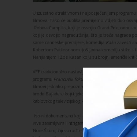
U izuzetno atraktivnom i najposjećenijem programu
filmova. Tako će publika premijerno vidjeti duo osv
Robina Campilla, koji je osvojio Grand Prix, odnosn
koji je osvojio nagradu žirija, što je treća nagrada
same canneske premijere, komedija
Kako zavesti c
Robertom Pattinsonom. Još jedna komedija stiže s f
Nanjianijem i Zoe Kazan koju su brojni američki kr
VFF tradicionalno nastavlja i s prikazivanjem najbol
programu
Francuski fokus
, a tu je i nevjerojatno 
filmovi jednako prepoznati od publike, kritike i medija
brodu Bajadera koji tijekom projekcija plovi Dunavom
kablovskog televizijskog kanala DOKUTV - odabrao Đ
No ni dokumentarci koji će se natjecati za nagrade 
vrve zanimljivim i intrigantnim temama.
Život od mil
Nore Šitum, čiji su roditelji nakon djetetove smrti kr