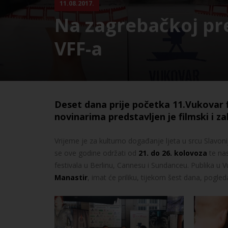
11.08.2017.
Na zagrebačkoj pre
VFF-a
Deset dana prije početka 11.Vukovar f
novinarima predstavljen je filmski i z
Vrijeme je za kulturno događanje ljeta u srcu Slavon
se ove godine održati od
21. do 26. kolovoza
te nas
festivala u Berlinu, Cannesu i Sundanceu. Publika u 
Manastir
, imat će priliku, tijekom šest dana, pogle