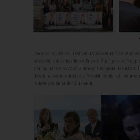
Ovogodišnji filmski festival u Vukovaru bit će otvo
lélekről
) redateljice Ildikó Enyedi. Riječ je o velikoj
Berlinu, i time osvojio Zlatnog medvjeda. Na istom fe
(Međunarodno udruženje filmskih kritičara) i ekumen
redateljica filma Ildikó Enyedi.