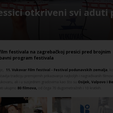
ssici otkriveni svi aduti
ilm festivala na zagrebačkoj presici pred brojnim
abavni program festivala
ije,
11. Vukovar Film festival - Festival podunavskih zemalja
, k
tavlja tradiciju premijernih prikazivanja najboljih i nagrađivanih filmov
Vukovaru, ali i u susjednim gradovima kao što su
Osijek, Valpovo i Be
dati ukupno
80 filmova,
od čega 70 dugometražnih i 10 kratkih.