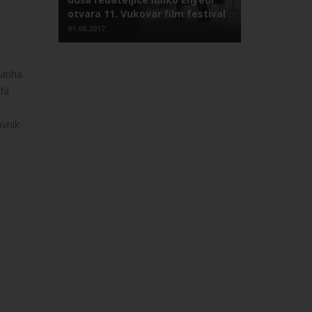
otvara 11. Vukovar film festival
01.08.2017.
atiha
fa
avnik