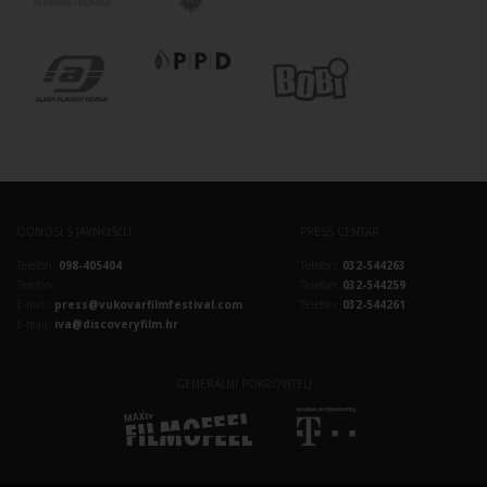
ODNOSI S JAVNOŠĆU
PRESS CENTAR
Telefon:
098-405404
Telefon:
032-544263
Telefon:
Telefon:
032-544259
E-mail:
press@vukovarfilmfestival.com
Telefon:
032-544261
E-mail:
iva@discoveryfilm.hr
GENERALNI POKROVITELJ