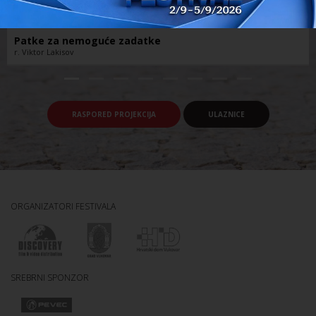
Patke za nemoguće zadatke
r. Viktor Lakisov
RASPORED PROJEKCIJA
ULAZNICE
ORGANIZATORI FESTIVALA
SREBRNI SPONZOR