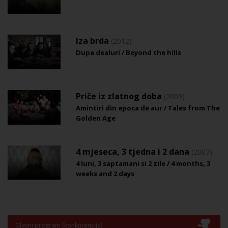
Iza brda
(2012)
Dupa dealuri / Beyond the hills
Priče iz zlatnog doba
(2009)
Amintiri din epoca de aur / Tales from The
Golden Age
4 mjeseca, 3 tjedna i 2 dana
(2007)
4 luni, 3 saptamani si 2 zile / 4 months, 3
weeks and 2 days
Glavni program (konkurencija)