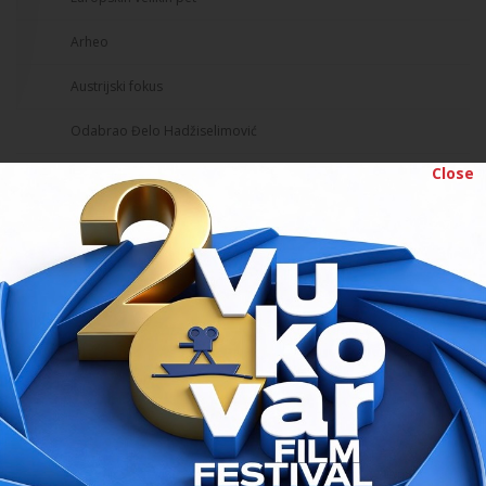
Arheo
Austrijski fokus
Odabrao Đelo Hadžiselimović
Close
Retrospektiva Cristiana Mungiua
Prvi dan na programu
// 21.08.2017.
CINESTAR VUKOVAR
10:00 h