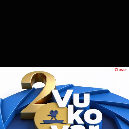
Moj život bez zraka
Press centar - Hrvatski
dom...
Close