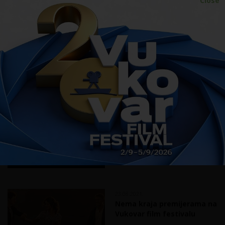
Close
25.08.2021.
15. Vukovar film festival -
dan drugi
24.08.2021.
15. Vukovar film festival -
dan prvi
23.08.2021.
Nema kraja premijerama na
Vukovar film festivalu