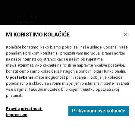
ODNOSI S JAVNOŠĆU
Telefon:
099 311 03 28
Telefon:
098 405 404
E-mail:
press@vukovarfilmfestival.com
E-mail:
seid@discoveryfilm.hr
MI KORISTIMO KOLAČIĆE
Kolačiće koristimo, kako bismo poboljšali naše usluge, upoznali vaše
ponašanje prilikom korištenja i prikazali vam individualizirani sadržaj
na našoj internetskoj stranici kao i u našim obavijestima
(newsletterima). Ako kliknete na "x" ili ne napravite nikakve postavke,
koristit ćemo samo kolačiće iz kategorija osnovni bitni i funkcionalni.
PRIJAVA NA NEWSLETTER
U
postavkama
imate mogućnost prihvaćanja ili odbijanja kolačića
pojedinačno u skladu sa svojim mišljenjem o istima, a možete i saznati
PRIJAVA
više o njima. Također možete u bilo kojem trenutku opozvati svoj
pristanak.
Pravila privatnosti
Prihvaćam sve kolačiće
Politika privatnosti
Postavke kolačića
Impressum
Impressum
Sva prava pridržana © 2006-2021 Vukovar Film Festival
Developed by Elatus