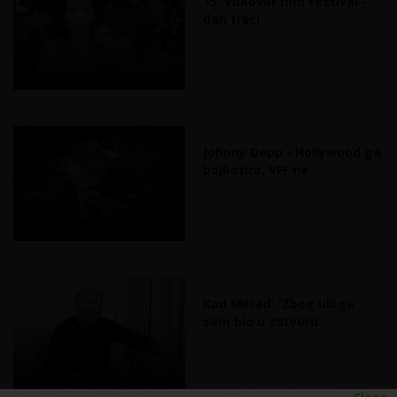
15. Vukovar film festival -
dan treći
27.08.2021.
Johnny Depp - Hollywood ga
bojkotira, VFF ne
26.08.2021.
Kad Merad: 'Zbog uloge
sam bio u zatvoru'