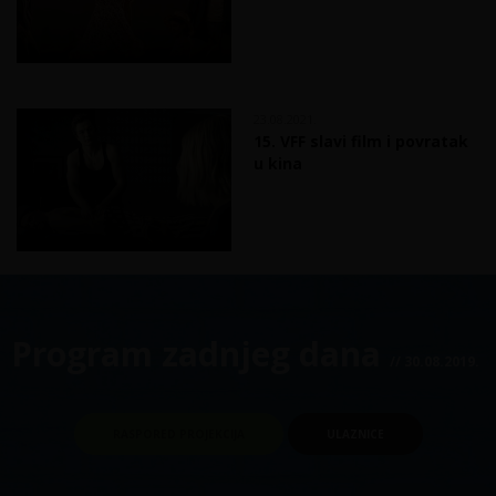
23.08.2021.
15. VFF slavi film i povratak
u kina
Program zadnjeg dana
// 30.08.2019.
RASPORED PROJEKCIJA
ULAZNICE